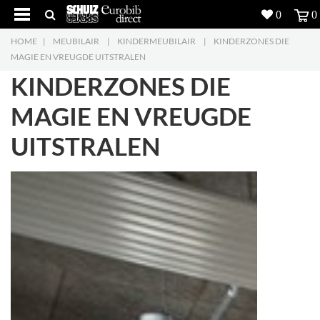
0
0
HOME
|
MEUBILAIR
|
KINDERMEUBILAIR
|
KINDERZONES DIE
Producten
5
MAGIE EN VREUGDE UITSTRALEN
KINDERZONES DIE
Projecten
MAGIE EN VREUGDE
Inspiratie
UITSTRALEN
Downloads
Over ons
7
Contacteer ons
5