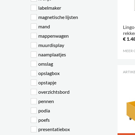
labelmaker
magnetische lijsten
mand
Ling
rekke
mappenwagen
€ 1.4
dubbe
muurdisplay
begin
MEER 
naamplaatjes
omslag
ARTIKE
opslagbox
opstapje
overzichtsbord
pennen
podia
poefs
presentatiebox