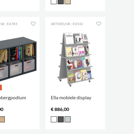
NR.: E4783
ARTIKELNR.: E4542
pbergpodium
Ella mobiele display
00
€ 886,00