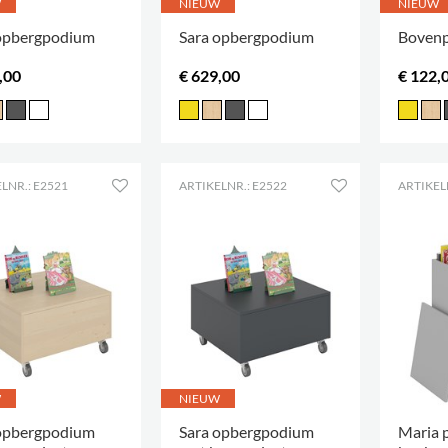
W
NIEUW
NIEUW
opbergpodium
Sara opbergpodium
Bovenp
,00
€ 629,00
€ 122,
LNR.: E2521
ARTIKELNR.: E2522
ARTIKEL
W
NIEUW
opbergpodium
Sara opbergpodium
Maria 