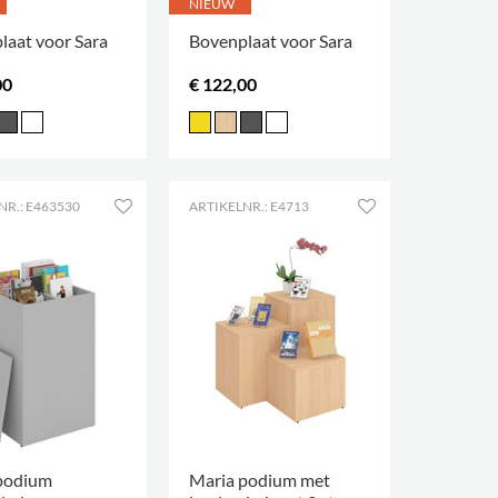
NIEUW
laat voor Sara
Bovenplaat voor Sara
00
€ 122,00
NR.: E463530
ARTIKELNR.: E4713
podium
Maria podium met