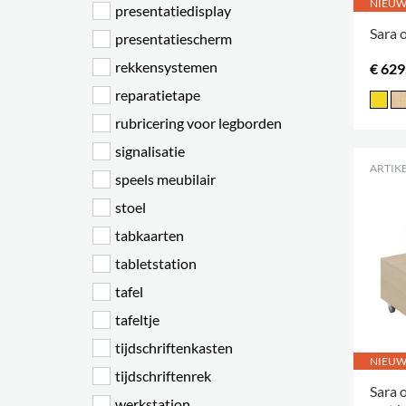
NIEU
presentatiedisplay
Sara 
presentatiescherm
rekkensystemen
€ 629
reparatietape
rubricering voor legborden
signalisatie
ARTIKE
speels meubilair
stoel
tabkaarten
tabletstation
tafel
tafeltje
tijdschriftenkasten
NIEU
tijdschriftenrek
Sara 
werkstation