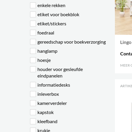
enkele rekken
etiket voor boekblok
etiket/stickers
foedraal
gereedschap voor boekverzorging
Lingo
hanglamp
Conta
hoesje
MEER 
houder voor gesleufde
eindpanelen
informatiedesks
ARTIKE
inleverbox
kamerverdeler
kapstok
kleefband
krukje