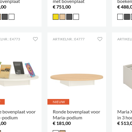
ovenplaat
met bovenplaat
boeken
,00
€ 751,00
€ 488,
verkrij
hoogte
LNR.: E4773
ARTIKELNR.: E4777
ARTIKEL
W
NIEUW
 bovenplaat voor
Ronde bovenplaat voor
Maria X
a-podium
Maria-podium
in 3 ho
,00
€ 181,00
€ 513,