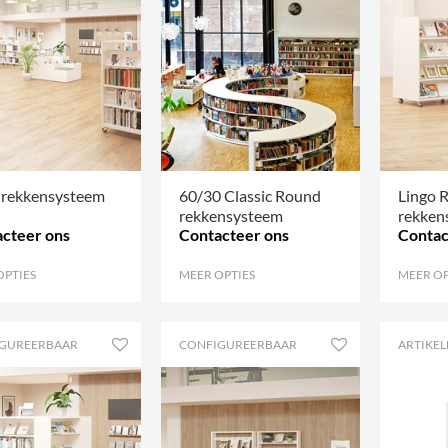
 rekkensysteem
60/30 Classic Round
Lingo 
rekkensysteem
rekken
cteer ons
Contacteer ons
Contac
OPTIES
.
MEER OPTIES
.
MEER OP
GUREERBAAR
CONFIGUREERBAAR
ARTIKEL