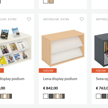
LNR.: E4780
ARTIKELNR.: E4786
ARTIKEL
W
NIEUW
NIEUW
display podium
Lena display podium
Svea o
,00
€ 842,00
€ 763,