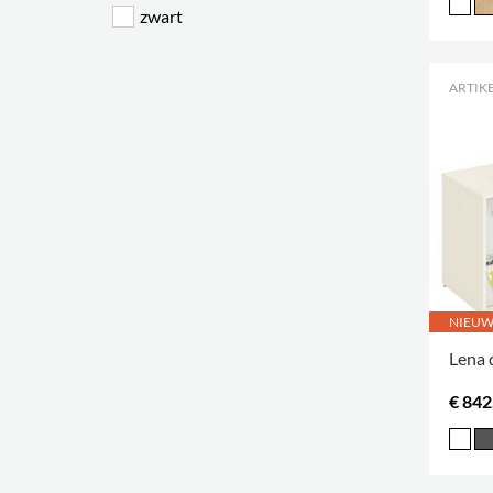
zwart
ARTIKE
NIEU
Lena 
€ 842