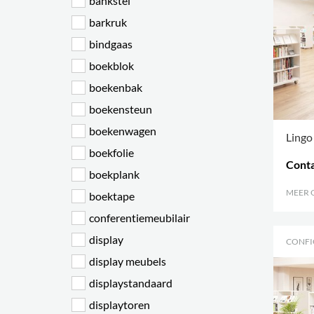
bankstel
barkruk
bindgaas
boekblok
boekenbak
boekensteun
boekenwagen
Lingo
boekfolie
Conta
boekplank
MEER 
boektape
conferentiemeubilair
display
CONFI
display meubels
displaystandaard
displaytoren