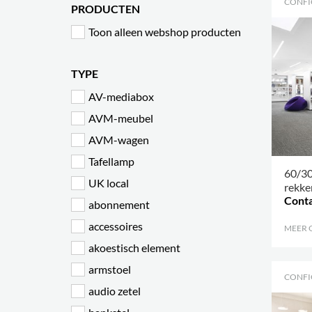
CONFI
PRODUCTEN
Toon alleen webshop producten
TYPE
AV-mediabox
AVM-meubel
AVM-wagen
Tafellamp
60/30
UK local
rekke
Conta
abonnement
accessoires
MEER 
akoestisch element
armstoel
CONFI
audio zetel