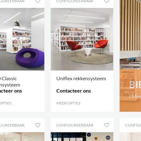
GUREERBAAR
CONFIGUREERBAAR
 Classic
Uniflex rekkensysteem
BI
nsysteem
cteer ons
Contacteer ons
Mee
OPTIES
.
MEER OPTIES
.
GUREERBAAR
CONFIGUREERBAAR
CONFIG