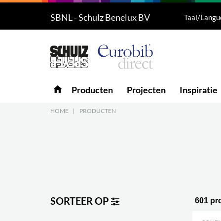
SBNL - Schulz Benelux BV
Taal/Langu
Producten
5
Projecten
Inspiratie
home
Producten
Projecten
Inspiratie
Downloads
HOME
|
PRODUCTEN
Over ons
7
Contacteer ons
5
SORTEER OP
601 pr