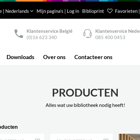
e | Nederlands
Mijn pagina's | Log in
Biblioprint
Favorieten |
Klantenservice België
Klantenservice Nede
(0)16 623 340
085 400 0453
Downloads
Over ons
Contacteer ons
PRODUCTEN
Alles wat uw bibliotheek nodig heeft!
oducten