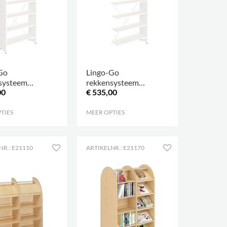
Go
Lingo-Go
systeem
rekkensysteem
00
€ 535,00
ijdig H1820
enkelzijdig H1820
ak
volgvak
TIES
.
MEER OPTIES
.
NR.: E21110
ARTIKELNR.: E21170