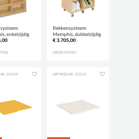
nsysteem
Rekkensysteem
s, enkelzijdig
Memphis, dubbelzijdig
4,00
€ 3.705,00
TIES
.
MEER OPTIES
.
NR.: E2510
ARTIKELNR.: E2513