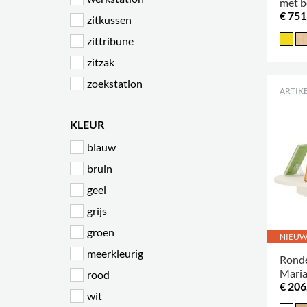
met b
€ 751
zitkussen
zittribune
zitzak
zoekstation
ARTIKE
KLEUR
blauw
bruin
geel
grijs
groen
NIEU
meerkleurig
Ronde
Mari
rood
€ 206
wit