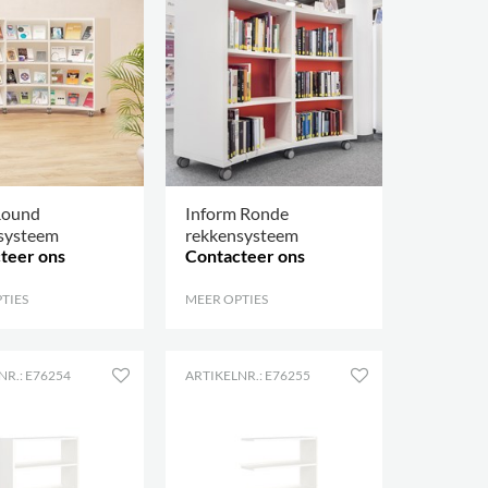
Round
Inform Ronde
systeem
rekkensysteem
teer ons
Contacteer ons
TIES
.
MEER OPTIES
.
NR.: E76254
ARTIKELNR.: E76255