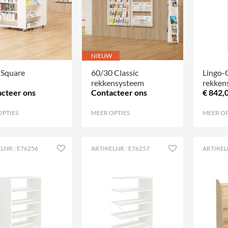
NIEUW
 Square
60/30 Classic
Lingo-
rekkensysteem
rekken
cteer ons
Contacteer ons
€ 842,
enkelz
beginv
OPTIES
.
MEER OPTIES
.
MEER OP
LNR.: E76256
ARTIKELNR.: E76257
ARTIKEL