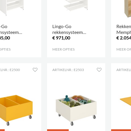
o-Go
Lingo-Go
Rekke
nsysteem
rekkensysteem
Memphi
85,00
€ 971,00
€ 2.05
lzijdig H1820
dubbelzijdig H1820
vak
volgvak
OPTIES
.
MEER OPTIES
.
MEER OP
LNR.: E2500
ARTIKELNR.: E2503
ARTIKEL