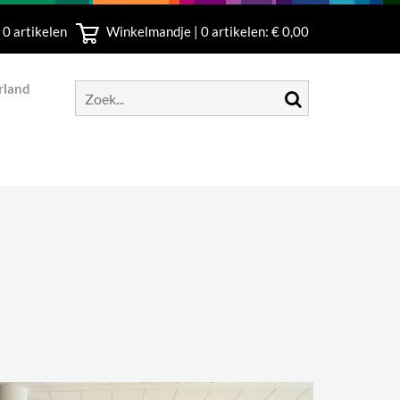
 0 artikelen
Winkelmandje |
0
artikelen: € 0,00
rland