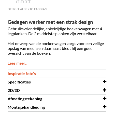
DESIGN: ALBERTO FABBIAN
Gedegen werker met een strak design
Gebruiksvriendelijke, enkelzijdige boekenwagen met 4
legplanken. De 2 middelste planken zijn verstelbaar.
Het onwerp van de boekenwagen zorgt voor een veilige
opslag van media en daarnaast biedt hij een goed
overzicht van de boeken.
Lees meer...
Inspiratie foto's
Specificaties
2D/3D
Breedte
543 mm
Afmetingstekening
Diepte
2D/3D
576 mm
Kalix 3D
Montagehandleiding
Hoogte
Afmetingstekening
1113 mm
Kalix