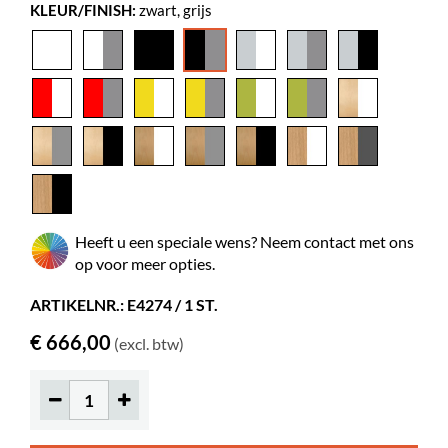
KLEUR/FINISH:
zwart, grijs
Kleur
Montagehandleiding
zwart, grijs
Kalix
Materiaal
melamine beklede spaanplaat,
gepoederlakt metaal
Zelf te
ja
monteren
Kleur spec
Krono Span 0190 PE, RAL 9007
Prentenboeken
85-165
Standaard
55-85
Heeft u een speciale wens? Neem contact met ons
boeken
op voor meer opties.
Wielen
ja
ARTIKELNR.: E4274 / 1 ST.
Diameter
125 mm
€ 666,00
(excl. btw)
Vergrendelbare
2
wielen
Plankdiepte
185 mm
Planklengte
421 mm