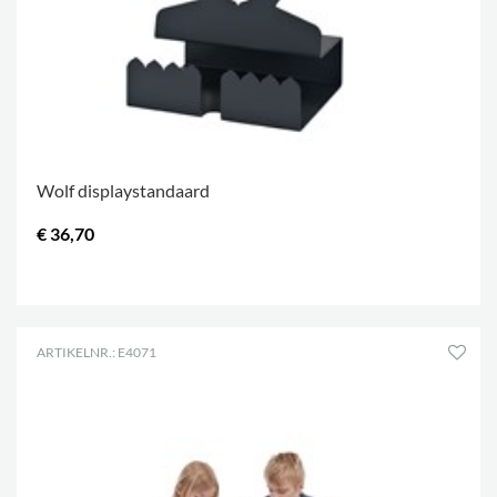
Wolf displaystandaard
€ 36,70
.
ARTIKELNR.: E4071