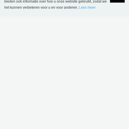
bieden ook informatie over hoe u onze website gebruikt, zodat we
het kunnen verbeteren voor u en voor anderen.
Lees meer
€ 221,00
Language
Login
DIT PRODUCT WORDT GEBRUIKT IN
VOLGENDE REFERENTIES