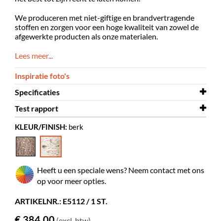
We produceren met niet-giftige en brandvertragende
stoffen en zorgen voor een hoge kwaliteit van zowel de
afgewerkte producten als onze materialen.
Lees meer...
Inspiratie foto's
Specificaties
Test rapport
Lengte
800 mm
KLEUR/FINISH:
berk
Diameter
Test rapport
600 mm
Brandtest
Kleur
berk
Materiaal
polyester, meubilair schuim, EPS korrels
Heeft u een speciale wens? Neem contact met ons
Overige
Martindale >60000
op voor meer opties.
ARTIKELNR.: E5112 / 1 ST.
€ 384,00
(excl. btw)