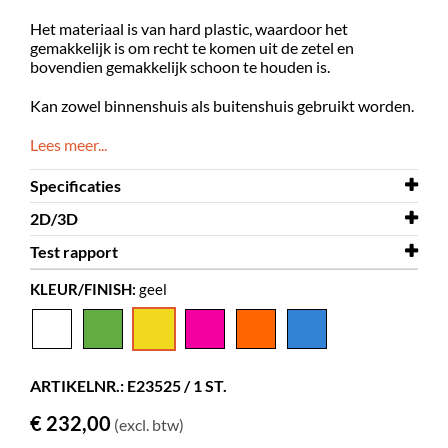
Het materiaal is van hard plastic, waardoor het
gemakkelijk is om recht te komen uit de zetel en
bovendien gemakkelijk schoon te houden is.
Kan zowel binnenshuis als buitenshuis gebruikt worden.
Lees meer...
Specificaties
2D/3D
Breedte
700 mm
Test rapport
Diepte
2D/3D
640 mm
Gumball armstoel - Junior.dwg
KLEUR/FINISH:
geel
Hoogte
Test rapport
490 mm
Gumball armstoel
Kleur
Test rapport
geel
Gumball armstoel - Junior
Materiaal
rotatie gegoten plastic, PE
ARTIKELNR.: E23525 / 1 ST.
Zithoogte
290 mm
€ 232,00
(excl. btw)