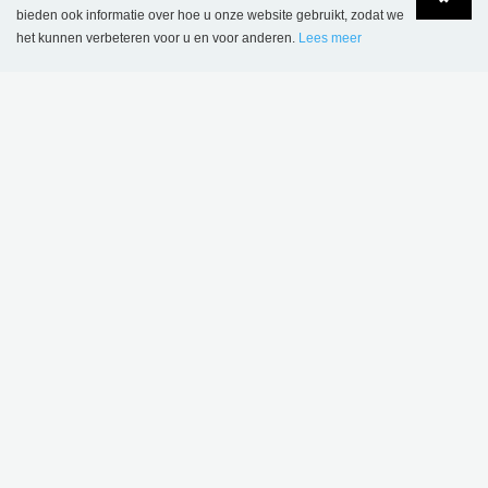
bieden ook informatie over hoe u onze website gebruikt, zodat we
het kunnen verbeteren voor u en voor anderen.
Lees meer
Language
Login
BELGIË
SBNL - Schulz Benelux BV
Appelweg 94 C
BE-3221 Holsbeek
Tel.: +32 16 623 340
BTW nr.: BE 0421 869 331