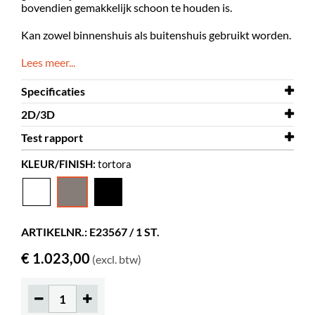
bovendien gemakkelijk schoon te houden is.
Kan zowel binnenshuis als buitenshuis gebruikt worden.
Lees meer...
Specificaties
2D/3D
Breedte
1650 mm
Test rapport
Diepte
2D/3D
860 mm
Gumball sofa - Senior.dwg
KLEUR/FINISH:
tortora
Hoogte
Test rapport
660 mm
Gumball sofa
Kleur
Test rapport
tortora
Gumball sofa - Senior
Materiaal
rotatie gegoten plastic, PE
ARTIKELNR.: E23567 / 1 ST.
Zithoogte
390 mm
€ 1.023,00
(excl. btw)