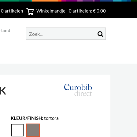
 0 artikelen
Winkelmandje |
0
artikelen: € 0,00
rland
K
KLEUR/FINISH:
tortora