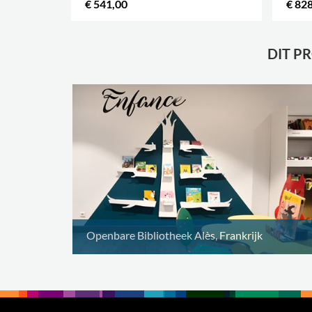
€ 541,00
€ 82
.
DIT P
Openbare Bibliotheek Alès, Frankrijk