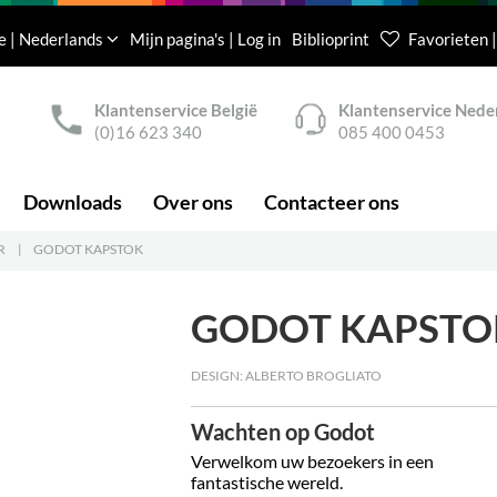
e | Nederlands
Mijn pagina's | Log in
Biblioprint
Favorieten |
Klantenservice België
Klantenservice Nede
(0)16 623 340
085 400 0453
Downloads
Over ons
Contacteer ons
R
|
GODOT KAPSTOK
GODOT KAPSTO
DESIGN: ALBERTO BROGLIATO
Wachten op Godot
Verwelkom uw bezoekers in een
fantastische wereld.