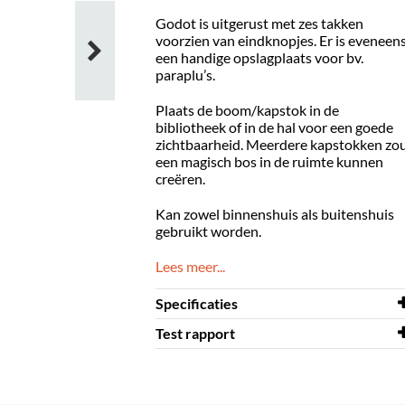
Godot is uitgerust met zes takken
voorzien van eindknopjes. Er is eveneen
een handige opslagplaats voor bv.
paraplu’s.
Plaats de boom/kapstok in de
bibliotheek of in de hal voor een goede
zichtbaarheid. Meerdere kapstokken zo
een magisch bos in de ruimte kunnen
creëren.
Kan zowel binnenshuis als buitenshuis
gebruikt worden.
Lees meer...
Specificaties
Test rapport
Breedte
430 mm
Diepte
Test rapport
400 mm
Godot
Hoogte
1760 mm