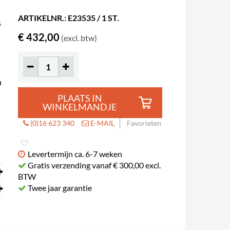
ARTIKELNR.: E23535 / 1 ST.
s
€ 432,00
(excl. btw)
u
PLAATS IN
WINKELMANDJE
(0)16 623 340
E-MAIL
Favorieten
Levertermijn ca. 6-7 weken
Gratis verzending vanaf € 300,00 excl.
BTW
Twee jaar garantie