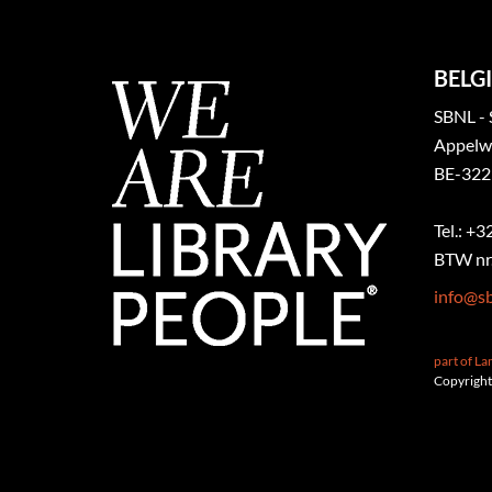
BELGI
SBNL - 
Appelw
BE-322
Tel.: +
BTW nr.
info@sb
part of L
Copyright