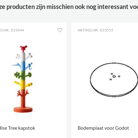
e producten zijn misschien ook nog interessant vo
Kleur
tortora
Materiaal
rotatie gegoten plastic, PE
ELNR.: E23444
ARTIKELNR.: E23553
ise Tree kapstok
Bodemplaat voor Godot