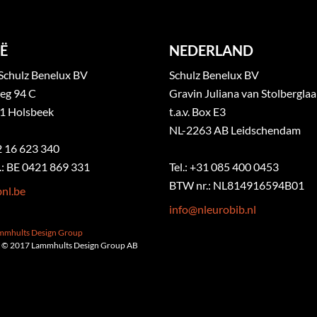
Ë
NEDERLAND
Schulz Benelux BV
Schulz Benelux BV
eg 94 C
Gravin Juliana van Stolbergla
1 Holsbeek
t.a.v. Box E3
NL-2263 AB Leidschendam
32 16 623 340
: BE 0421 869 331
Tel.: +31 085 400 0453
BTW nr.: NL814916594B01
nl.be
info@nleurobib.nl
ammhults Design Group
 © 2017 Lammhults Design Group AB