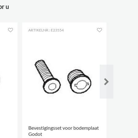
or u
ARTIKELNR.: E23554
ARTIKELNR.
Bevestigingsset voor bodemplaat
Proust fa
Godot