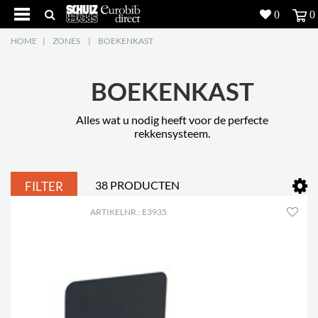
0
0
HOME
|
ZONES
|
BOEKENKAST
Producten
5
Projecten
BOEKENKAST
Inspiratie
Alles wat u nodig heeft voor de perfecte
rekkensysteem.
Downloads
38 PRODUCTEN
FILTER
Over ons
7
ARTIKELNR.: E3935
Contacteer ons
5