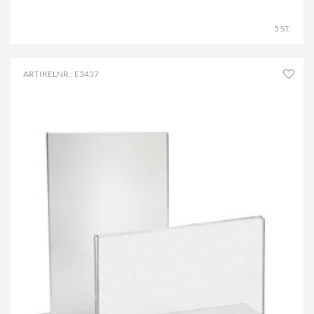
.
5 ST.
ARTIKELNR.: E3437