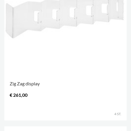
Zig Zag display
€ 261,00
.
4 ST.