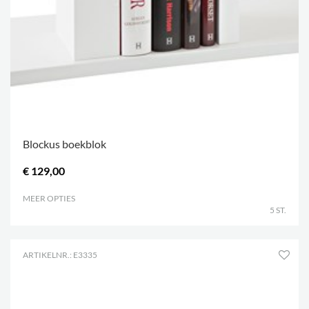
Blockus boekblok
€ 129,00
MEER OPTIES
.
5 ST.
ARTIKELNR.: E3335