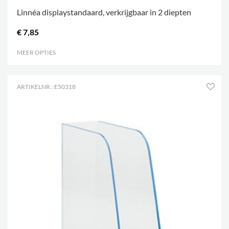
Linnéa displaystandaard, verkrijgbaar in 2 diepten
€ 7,85
MEER OPTIES
.
ARTIKELNR.: E50318