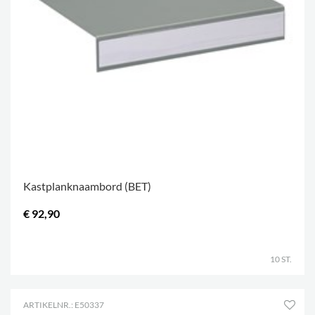
Kastplanknaambord (BET)
€ 92,90
.
10 ST.
ARTIKELNR.: E50337