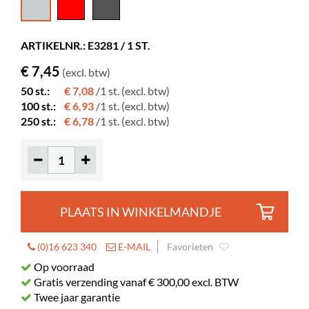
Diepte
125 mm
Hoogte
222 mm
ARTIKELNR.: E3281 / 1 ST.
Kleur
lichtgrijs
€ 7,45
(excl. btw)
Materiaal
PP
50 st.:
€ 7,08
/1 st. (excl. btw)
Kleur spec
RAL 9002
100 st.:
€ 6,93
/1 st. (excl. btw)
250 st.:
€ 6,78
/1 st. (excl. btw)
PLAATS IN WINKELMANDJE
(0)16 623 340
E-MAIL
Favorieten
Op voorraad
Gratis verzending vanaf € 300,00 excl. BTW
Twee jaar garantie