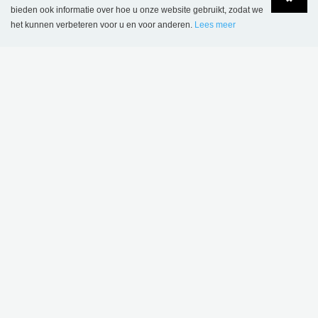
bieden ook informatie over hoe u onze website gebruikt, zodat we
Vanaf € 12,47
het kunnen verbeteren voor u en voor anderen.
Lees meer
Language
Login
DIT PRODUCT WORDT GEBRUIKT IN
VOLGENDE REFERENTIES