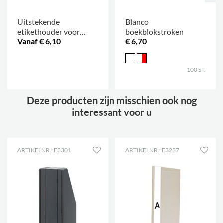
Uitstekende
Blanco
etikethouder voor
boekblokstroken
Vanaf € 6,10
€ 6,70
Clara
.
100 ST.
Deze producten zijn misschien ook nog
interessant voor u
ARTIKELNR.: E3301
ARTIKELNR.: E3237