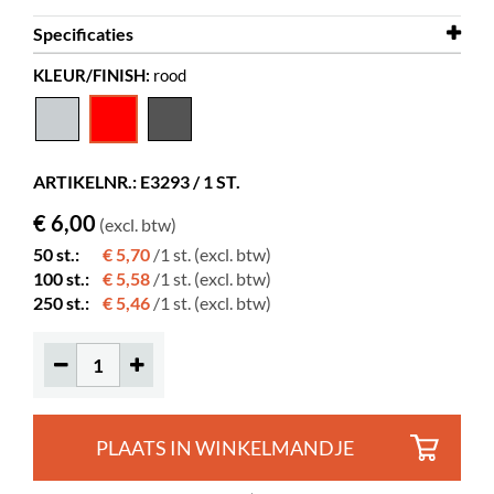
Specificaties
KLEUR/FINISH:
rood
Breedte
36 mm
Diepte
125 mm
Hoogte
222 mm
ARTIKELNR.: E3293 / 1 ST.
Kleur
rood
€ 6,00
(excl. btw)
Materiaal
PP
50 st.:
€ 5,70
/1 st. (excl. btw)
Kleur spec
RAL 3028
100 st.:
€ 5,58
/1 st. (excl. btw)
250 st.:
€ 5,46
/1 st. (excl. btw)
PLAATS IN WINKELMANDJE