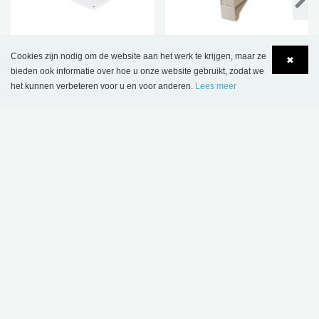
Alice staande
Clara boekblok met
Cookies zijn nodig om de website aan het werk te krijgen, maar ze
✖
boekensteun
plankenklem
bieden ook informatie over hoe u onze website gebruikt, zodat we
€ 63,15
Vanaf € 7,23
het kunnen verbeteren voor u en voor anderen.
Lees meer
Language
Login
10 ST.