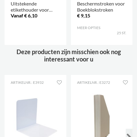
Uitstekende
Beschermstroken voor
etikethouder voor
Boekblokstroken
Vanaf € 6,10
€ 9,15
Clara
.
MEER OPTIES
.
25 ST.
Deze producten zijn misschien ook nog
interessant voor u
ARTIKELNR.: E3932
ARTIKELNR.: E3272