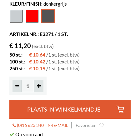
KLEUR/FINISH:
donkergrijs
Breedte
36 mm
Diepte
125 mm
Hoogte
222 mm
ARTIKELNR.: E3271 / 1 ST.
Kleur
donkergrijs
€ 11,20
(excl. btw)
Materiaal
PP
50 st.:
€ 10,64
/1 st. (excl. btw)
Kleur spec
RAL 7024
100 st.:
€ 10,42
/1 st. (excl. btw)
250 st.:
€ 10,19
/1 st. (excl. btw)
PLAATS IN WINKELMANDJE
(0)16 623 340
E-MAIL
Favorieten
Op voorraad