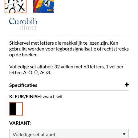
Stickervel met letters die makkelijk te lezen zijn. Kan
gebruikt worden voor legbordsignalisatie of rechtstreeks
op de boeken.
Volledige set alfabet: 32 vellen met 63 letters, 1 vel per
letter: A-Ö, Ü, Æ, Ø.
Specificaties
KLEUR/FINISH:
zwart, wit
Breedte
30 mm
Hoogte
30 mm
Kleur
zwart, wit
VARIANT:
Materiaal
vinyl