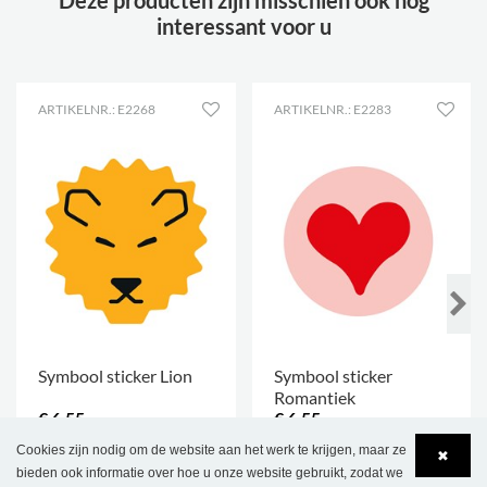
Deze producten zijn misschien ook nog
interessant voor u
ARTIKELNR.: E2268
ARTIKELNR.: E2283
Symbool sticker Lion
Symbool sticker
Romantiek
€ 6,55
€ 6,55
Cookies zijn nodig om de website aan het werk te krijgen, maar ze
✖
MEER OPTIES
.
MEER OPTIES
.
bieden ook informatie over hoe u onze website gebruikt, zodat we
224 ST.
224 ST.