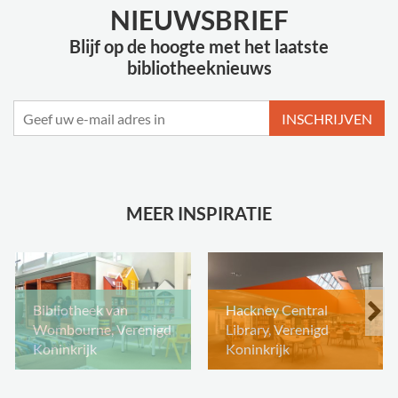
NIEUWSBRIEF
Blijf op de hoogte met het laatste
bibliotheeknieuws
INSCHRIJVEN
MEER INSPIRATIE
Bibliotheek van
Hackney Central
Wombourne, Verenigd
Library, Verenigd
Koninkrijk
Koninkrijk