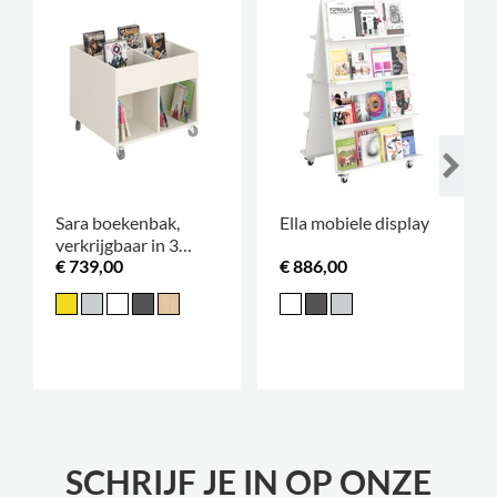
Sara boekenbak,
Ella mobiele display
verkrijgbaar in 3
€ 739,00
€ 886,00
hoogtes
SCHRIJF JE IN OP ONZE