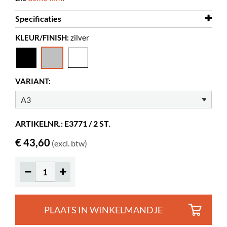
Specificaties
KLEUR/FINISH:
zilver
Kleur
zilver
Materiaal
PVC
Overige
A3
VARIANT:
ARTIKELNR.: E3771 / 2 ST.
€ 43,60
(excl. btw)
PLAATS IN WINKELMANDJE