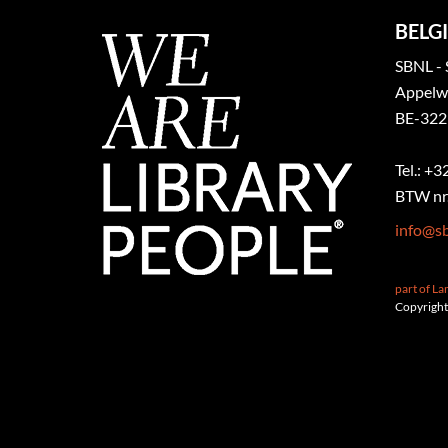
BELGI
SBNL - 
Appelw
BE-322
Tel.: +
BTW nr.
info@sb
part of L
Copyright