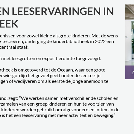
EN LEESERVARINGEN IN
EEK
enissen voor zowel kleine als grote kinderen. Met de wens
k te creëren, onderging de kinderbibliotheek in 2022 een
centraal staat.
en met leesgrotten en expositieruimte toegevoegd.
otheek is omgetoverd tot de Oceaan, waar een grote
Z
wiergordijn het gevoel geeft onder de zee te zijn.
jagen of wedijveren om als eerste de jonge anemoon te
nd, zegt: “We werken samen met verschillende scholen en
verzamelen van een groep kinderen en hun te voorzien van
e kinderen worden gebruikt om afgezonderd en intiem in de
e is het een leeservaring met meer activiteit en beweging.”