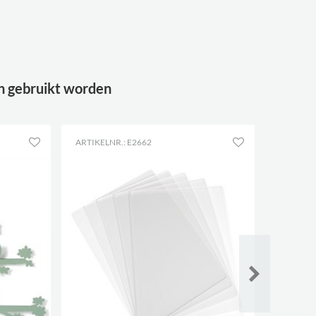
n gebruikt worden
ARTIKELNR.: E2662
ARTIKELN