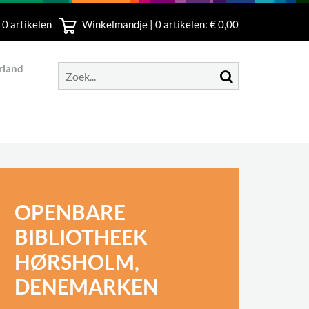
 0 artikelen
Winkelmandje |
0
artikelen: € 0,00
rland
OPENBARE
BIBLIOTHEEK
HØRSHOLM,
DENEMARKEN