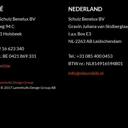
Ë
NEDERLAND
Schulz Benelux BV
Schulz Benelux BV
eg 94 C
Gravin Juliana van Stolbergla
1 Holsbeek
t.a.v. Box E3
NL-2263 AB Leidschendam
32 16 623 340
: BE 0421 869 331
Tel.: +31 085 400 0453
BTW nr.: NL814916594B01
nl.be
info@nleurobib.nl
ammhults Design Group
 © 2017 Lammhults Design Group AB