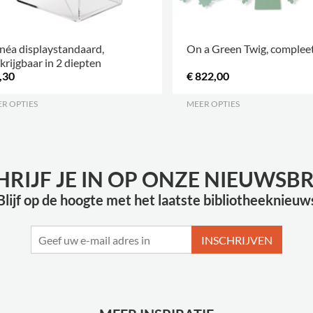
néa displaystandaard,
On a Green Twig, complee
krijgbaar in 2 diepten
,30
€ 822,00
R OPTIES
.
MEER OPTIES
.
HRIJF JE IN OP ONZE NIEUWSBR
Blijf op de hoogte met het laatste bibliotheeknieuw
INSCHRIJVEN