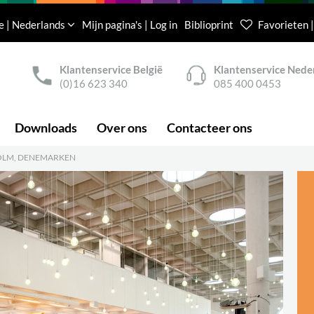
e | Nederlands
Mijn pagina's | Log in
Biblioprint
Favorieten |
Klantenservice België
Klantenservice Nede
(0)16 623 340
085 400 0453
Downloads
Over ons
Contacteer ons
OLM, DENEMARKEN