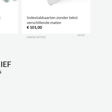
t
Indextabkaarten zonder tekst
Acrylaa
verschillende maten
hellend
€ 101,00
€ 14,45
50 ST.
MEER OPTIES
.
MEER OP
IEF
s