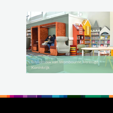
Bibliotheek van Wombourne, Verenigd
Koninkrijk