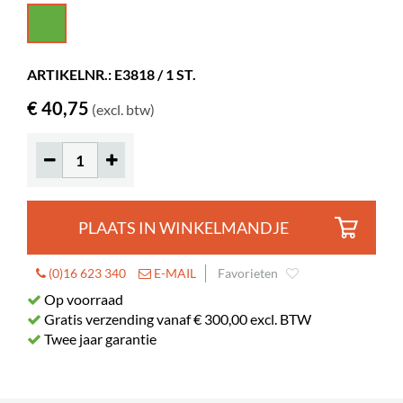
Hoogte
246 mm
Kleur
groen
ARTIKELNR.: E3818 / 1 ST.
Materiaal
gepoederlakt metaal
€ 40,75
(excl. btw)
Displaydiepte
88 mm
Kleur spec
RAL 6021
PLAATS IN WINKELMANDJE
(0)16 623 340
E-MAIL
Favorieten
Op voorraad
Gratis verzending vanaf € 300,00 excl. BTW
Twee jaar garantie