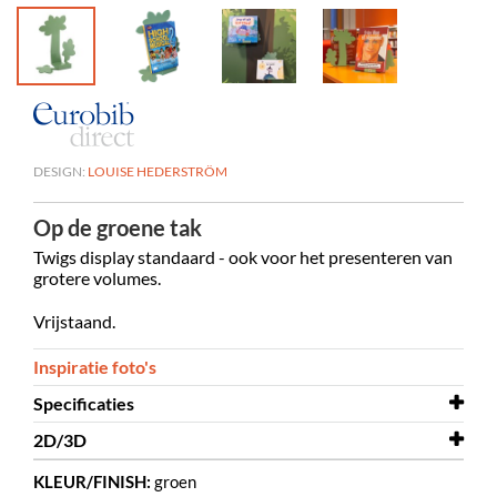
DESIGN:
LOUISE HEDERSTRÖM
Op de groene tak
Twigs display standaard - ook voor het presenteren van
grotere volumes.
Vrijstaand.
Inspiratie foto's
Specificaties
2D/3D
Breedte
226 mm
KLEUR/FINISH:
groen
Diepte
2D/3D
110 mm
Twig 3D.dwg