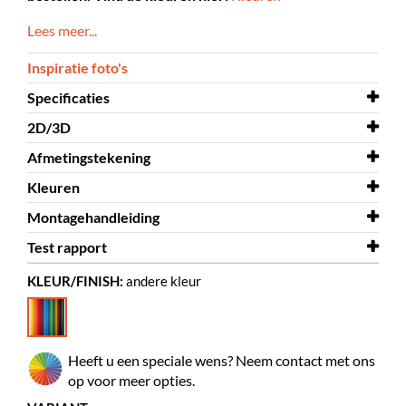
Lees meer...
Inspiratie foto's
Specificaties
2D/3D
Breedte
1180 mm
Afmetingstekening
Diepte
2D/3D
1110 mm
HabiCave
Kleuren
Hoogte
Afmetingstekening
1030 mm
HabiCave
Montagehandleiding
Kleur
Kleuren
andere kleur
HabiCave kleurnummer
Test rapport
Materiaal
Montagehandleiding
vilt, kunstleer, gekleurd MDF
HabiCave
KLEUR/FINISH:
andere kleur
Zelf te monteren
Test rapport
ja
HabiCave fire test
Overige
Test rapport
Vilt 9 mm
HabiCave geluidstest
Max 150 kg
1 volwassene + 1 kind
Heeft u een speciale wens? Neem contact met ons
op voor meer opties.
Zithoogte
300 mm