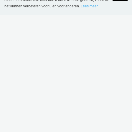
bieden ook informatie over hoe u onze website gebruikt, zodat we
het kunnen verbeteren voor u en voor anderen.
Lees meer
Language
Login
Sensa loungestoel
€ 4.691,00
.
DIT PRODUCT WORDT GEBRUIKT IN
VOLGENDE REFERENTIES