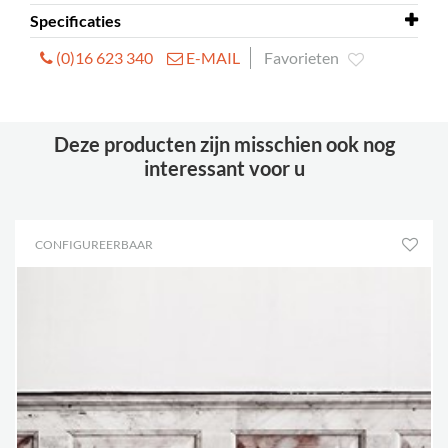
Specificaties
(0)16 623 340
E-MAIL
Favorieten
Dimensies
L750 x D750 x H700 mm
Zithoogte
400 mm
Deze producten zijn misschien ook nog
interessant voor u
CONFIGUREERBAAR