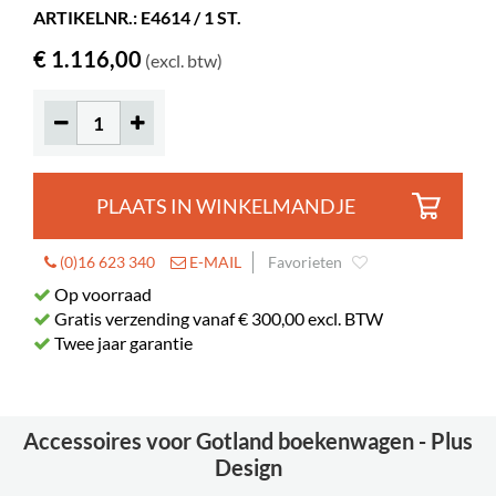
ARTIKELNR.: E4614 / 1 ST.
Zelf te monteren
ja
€ 1.116,00
(excl. btw)
Prentenboeken
160-325
Standaard boeken
100-160
Wielen
ja
Diameter
125 mm
PLAATS IN WINKELMANDJE
Vergrendelbare
2
wielen
(0)16 623 340
E-MAIL
Favorieten
Plankdiepte
203 mm
Op voorraad
Planklengte
420 mm
Gratis verzending vanaf € 300,00 excl. BTW
Twee jaar garantie
Accessoires voor Gotland boekenwagen - Plus
Design