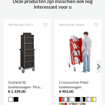
Deze producten zijn misschien ook nog
interessant voor u
ARTIKELNR.: E4571
ARTIKELNR.: E4426
Gotland XL
Crossrunner Maxi
boekenwagen- Plus
boekenwagen
€ 1.339,00
€ 903,00
Design