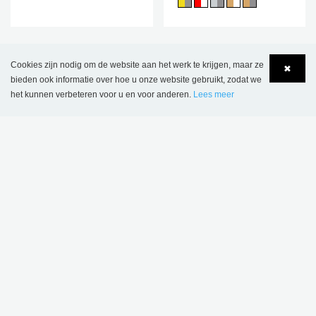
DIT PRODUCT WORDT GEBRUIKT IN
Cookies zijn nodig om de website aan het werk te krijgen, maar ze
✖
VOLGENDE REFERENTIES
bieden ook informatie over hoe u onze website gebruikt, zodat we
het kunnen verbeteren voor u en voor anderen.
Lees meer
Language
Login
Bibliotheek Heers, België