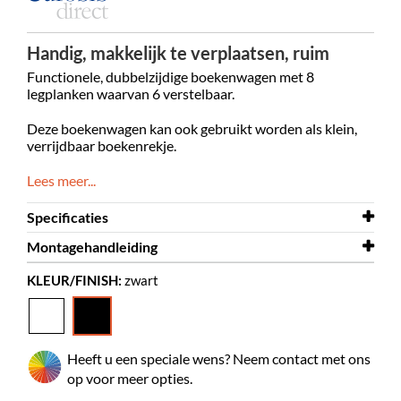
Handig, makkelijk te verplaatsen, ruim
Functionele, dubbelzijdige boekenwagen met 8
legplanken waarvan 6 verstelbaar.
Deze boekenwagen kan ook gebruikt worden als klein,
verrijdbaar boekenrekje.
Lees meer...
Specificaties
Montagehandleiding
Breedte
670 mm
KLEUR/FINISH:
zwart
Diepte
Montagehandleiding
430 mm
Gotland
Hoogte
1090 mm
Kleur
zwart
Heeft u een speciale wens? Neem contact met ons
Materiaal
gepoederlakt metaal, multiplex
op voor meer opties.
laminaat