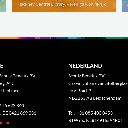
Hackney Central Library, Verenigd Koninkrijk
Ë
NEDERLAND
Schulz Benelux BV
Schulz Benelux BV
eg 94 C
Gravin Juliana van Stolbergla
1 Holsbeek
t.a.v. Box E3
NL-2263 AB Leidschendam
32 16 623 340
: BE 0421 869 331
Tel.: +31 085 400 0453
BTW nr.: NL814916594B01
nl.be