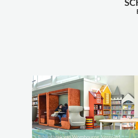
SC
Bibliotheek van Wombourne, Verenigd