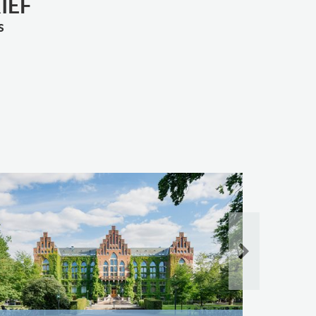
IEF
s
Bibliothe