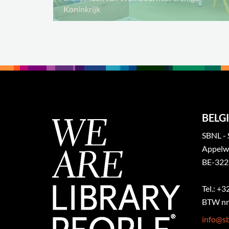
Koninkrijk
BELGI
SBNL - 
Appelw
BE-322
Tel.: +
BTW nr.
info@sb