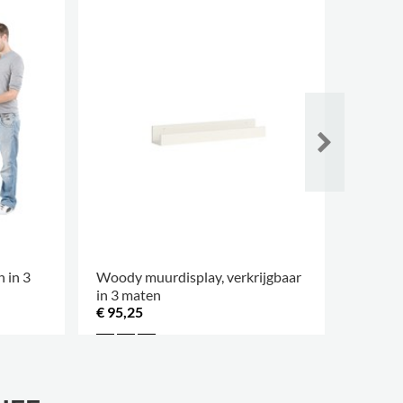
 in 3
Woody muurdisplay, verkrijgbaar
Woody m
in 3 maten
in 3 ma
€ 95,25
€ 116,