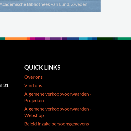
Academische Bibliotheek van Lund, Zweden
QUICK LINKS
Over ons
an 31
Vind ons
Algemene verkoopvoorwaarden -
Projecten
Algemene verkoopvoorwaarden -
Webshop
Beleid inzake persoonsgegevens