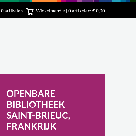
 0 artikelen
Winkelmandje |
0
artikelen: € 0,00
rland
OPENBARE
BIBLIOTHEEK
SAINT-BRIEUC,
FRANKRIJK