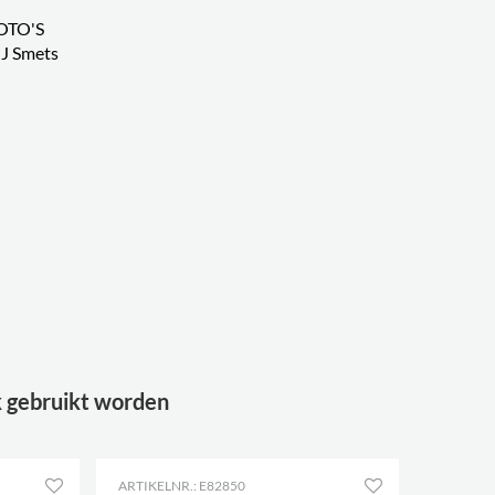
OTO'S
J Smets
k gebruikt worden
ARTIKELNR.: E82850
ARTIKELN