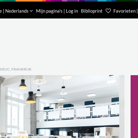
Downloads
Over ons
Contacteer ons
e | Nederlands
Mijn pagina's | Log in
Biblioprint
Favorieten |
Klantenservice België
Klantenservice Nede
(0)16 623 340
085 400 0453
RIEUC, FRANKRIJK