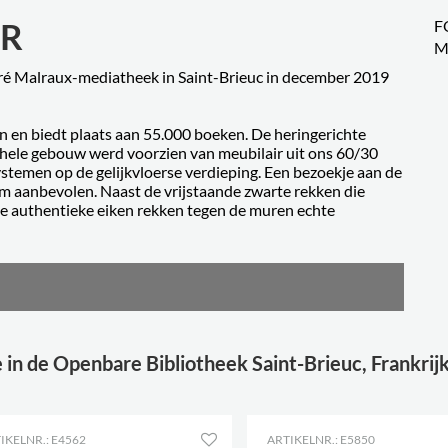
ER
F
M
é Malraux-mediatheek in Saint-Brieuc in december 2019
en en biedt plaats aan 55.000 boeken. De heringerichte
t hele gebouw werd voorzien van meubilair uit ons 60/30
temen op de gelijkvloerse verdieping. Een bezoekje aan de
 aanbevolen. Naast de vrijstaande zwarte rekken die
oge authentieke eiken rekken tegen de muren echte
 in de Openbare Bibliotheek Saint-Brieuc, Frankrij
IKELNR.: E4562
ARTIKELNR.: E5850