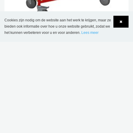
Cookies zijn nodig om de website aan het werk te krijgen, maar ze
✖
bieden ook informatie over hoe u onze website gebruikt, zodat we
het kunnen verbeteren voor u en voor anderen.
Lees meer
Öland boekenwagen
Language
Login
€ 898,00
DIT PRODUCT WORDT GEBRUIKT IN
VOLGENDE REFERENTIES