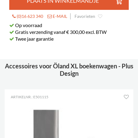
PLAATS IN WINKELMANDJE
Standaard boeken
100-145
(0)16 623 340
E-MAIL
Favorieten
Wielen
ja
Op voorraad
Diameter
125 mm
Gratis verzending vanaf € 300,00 excl. BTW
Vergrendelbare
Twee jaar garantie
2
wielen
Plankdiepte
250 mm
Accessoires voor Öland XL boekenwagen - Plus
Planklengte
765 mm
Design
ARTIKELNR.: E501115