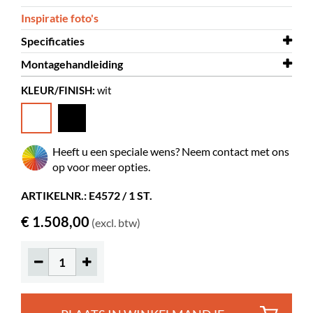
Inspiratie foto's
Specificaties
Montagehandleiding
Breedte
1015 mm
KLEUR/FINISH:
wit
Diepte
Montagehandleiding
350 mm
Öland XL
Hoogte
1445 mm
Kleur
wit
Heeft u een speciale wens? Neem contact met ons
Materiaal
multiplex laminaat, gepoederlakt
op voor meer opties.
metaal
ARTIKELNR.: E4572 / 1 ST.
Zelf te monteren
ja
€ 1.508,00
(excl. btw)
Overige
Hoogte tussen de legborden 335
mm
Kleur spec
Formica F1040, RAL 9016
Mappen, A4
40-60
Prentenboeken
145-300