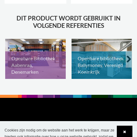
DIT PRODUCT WORDT GEBRUIKT IN
VOLGENDE REFERENTIES
Openbare Bibliothek
Openbare bibliotheek
Aabenraa,
Ballymoney, Verenigd
Denemarken
Koninkrijk
Cookies zijn nodig om de website aan het werk te krijgen, maar ze
✖
bieden ook informatie over hoe u onze website gebruikt, zodat we