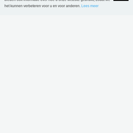
het kunnen verbeteren voor u en voor anderen.
Lees meer
Language
Login
BELGIË
SBNL - Schulz Benelux BV
Appelweg 94 C
BE-3221 Holsbeek
Tel.: +32 16 623 340
BTW nr.: BE 0421 869 331