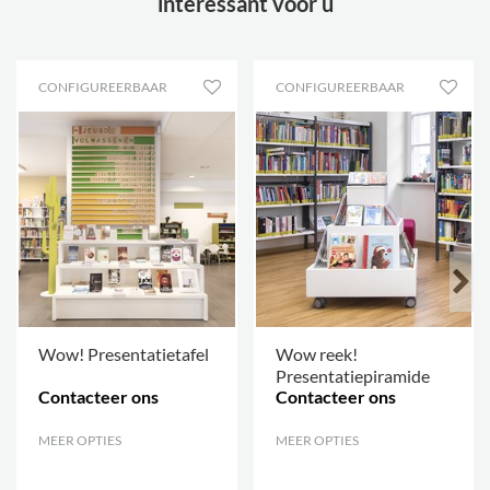
interessant voor u
wielen
Diepte
580 mm
Breedte
580 mm
CONFIGUREERBAAR
CONFIGUREERBAAR
Dikte
19 mm (onderstel op wielen 38
mm)
Legborden diepte
170 mm
Wow! Presentatietafel
Wow reek!
Presentatiepiramide
Contacteer ons
Contacteer ons
MEER OPTIES
.
MEER OPTIES
.