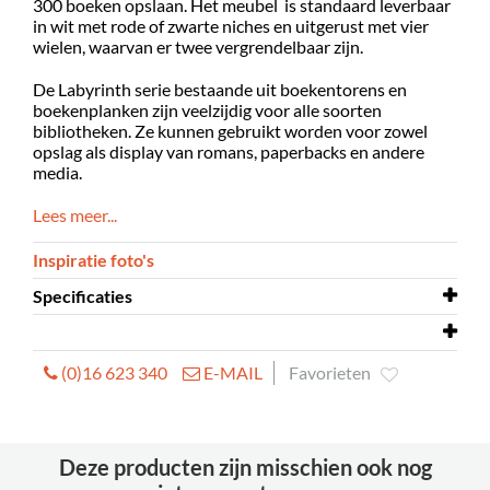
300 boeken opslaan. Het meubel is standaard leverbaar
in wit met rode of zwarte niches en uitgerust met vier
wielen, waarvan er twee vergrendelbaar zijn.
De Labyrinth serie bestaande uit boekentorens en
boekenplanken zijn veelzijdig voor alle soorten
bibliotheken. Ze kunnen gebruikt worden voor zowel
opslag als display van romans, paperbacks en andere
media.
Lees meer...
Inspiratie foto's
Specificaties
Gemonteerd
ja
(0)16 623 340
E-MAIL
Favorieten
Materiaal
melamine beklede spaanplaat
Labyrinth - 3 niveaus.dwg
Hoogte met
1105/1429/1753 mm
Labyrinth - 4 niveaus.dwg
sokkel
Labyrinth - 5 niveaus.dwg
Deze producten zijn misschien ook nog
Hoogte met
1105/1429/1753 mm