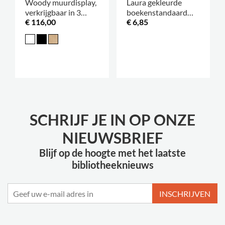
Woody muurdisplay,
Laura gekleurde
verkrijgbaar in 3
boekenstandaard
€ 116,00
€ 6,85
maten
enkelzijdig
.
SCHRIJF JE IN OP ONZE
NIEUWSBRIEF
Blijf op de hoogte met het laatste
bibliotheeknieuws
INSCHRIJVEN