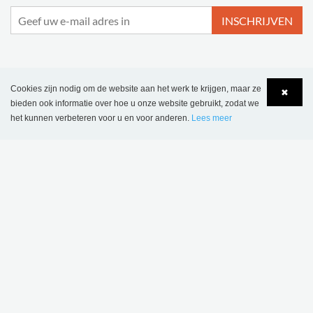
INSCHRIJVEN
Cookies zijn nodig om de website aan het werk te krijgen, maar ze
MEER INSPIRATIE
✖
bieden ook informatie over hoe u onze website gebruikt, zodat we
het kunnen verbeteren voor u en voor anderen.
Lees meer
Language
Login
Bibliotheek van Wombourne, Verenigd Koninkrijk