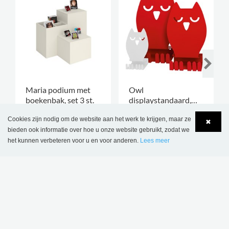
Maria podium met
Owl
boekenbak, set 3 st.
displaystandaard,
€ 1.083,00
€ 30,80
verkrijgbaar in 3
hoogtes
Cookies zijn nodig om de website aan het werk te krijgen, maar ze
✖
bieden ook informatie over hoe u onze website gebruikt, zodat we
3 ST.
het kunnen verbeteren voor u en voor anderen.
Lees meer
Language
Login
SCHRIJF JE IN OP ONZE
NIEUWSBRIEF