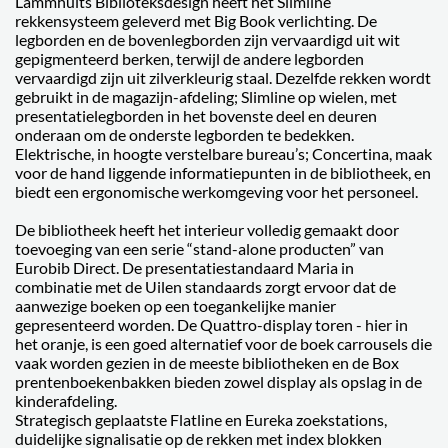
Lammhults Biblioteksdesign heeft het Slimline
rekkensysteem geleverd met Big Book verlichting. De
legborden en de bovenlegborden zijn vervaardigd uit wit
gepigmenteerd berken, terwijl de andere legborden
vervaardigd zijn uit zilverkleurig staal. Dezelfde rekken wordt
gebruikt in de magazijn-afdeling; Slimline op wielen, met
presentatielegborden in het bovenste deel en deuren
onderaan om de onderste legborden te bedekken.
Elektrische, in hoogte verstelbare bureau’s; Concertina, maak
voor de hand liggende informatiepunten in de bibliotheek, en
biedt een ergonomische werkomgeving voor het personeel.
De bibliotheek heeft het interieur volledig gemaakt door
toevoeging van een serie “stand-alone producten” van
Eurobib Direct. De presentatiestandaard Maria in
combinatie met de Uilen standaards zorgt ervoor dat de
aanwezige boeken op een toegankelijke manier
gepresenteerd worden. De Quattro-display toren - hier in
het oranje, is een goed alternatief voor de boek carrousels die
vaak worden gezien in de meeste bibliotheken en de Box
prentenboekenbakken bieden zowel display als opslag in de
kinderafdeling.
Strategisch geplaatste Flatline en Eureka zoekstations,
duidelijke signalisatie op de rekken met index blokken