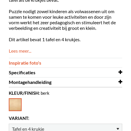
Puzzle nodigt zowel kinderen als volwassenen uit om
samen te komen voor leuke activiteiten en door zijn
vorm werkt het zeer pedagogisch en stimuleert het de
verbeelding en creativiteit bij groot en klein.
Dit artikel bevat 1 tafel en 4 krukjes.
Lees meer...
Inspiratie foto's
Specificaties
Montagehandleiding
Kleur
berk
KLEUR/FINISH:
berk
Materiaal
Montagehandleiding
Fineer op multiplex
Puzzle krujke
Zelf te monteren
Montagehandleiding
ja
Puzzle tafel
Overige
Tafel: B900 x D900 x H460 mm
VARIANT:
Krukjes: B350 x D240 x H283 mm