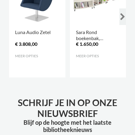
Luna Audio Zetel
Sara Rond
boekenbak,
€ 3.808,00
€ 1.650,00
verkrijgbaar in 3
hoogtes
MEER OPTIES
.
MEER OPTIES
.
SCHRIJF JE IN OP ONZE
NIEUWSBRIEF
Blijf op de hoogte met het laatste
bibliotheeknieuws