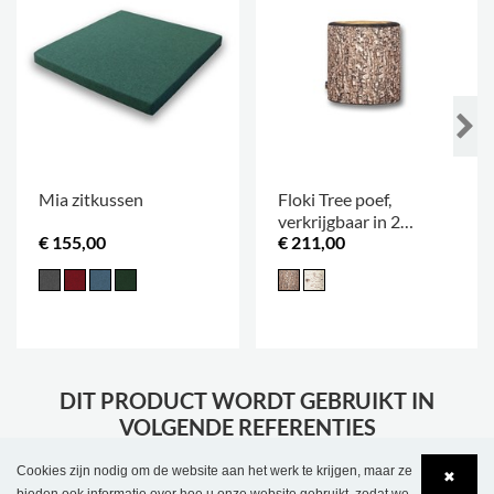
Mia zitkussen
Floki Tree poef,
verkrijgbaar in 2
€ 155,00
€ 211,00
hoogtes
DIT PRODUCT WORDT GEBRUIKT IN
VOLGENDE REFERENTIES
Cookies zijn nodig om de website aan het werk te krijgen, maar ze
✖