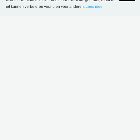
bieden ook informatie over hoe u onze website gebruikt, zodat we
het kunnen verbeteren voor u en voor anderen.
Lees meer
Language
Login
Hackney Central Library, Verenigd Koninkrijk