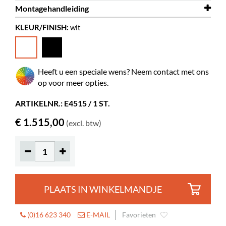
Montagehandleiding
Diepte
Showalot dubbelzijdig.dwg
560 mm
KLEUR/FINISH:
wit
Hoogte
Montagehandleiding
1757 mm
Showalot
Kleur
wit
Materiaal
multiplex laminaat
Heeft u een speciale wens? Neem contact met ons
Zelf te monteren
ja
op voor meer opties.
Standaard boeken
120-180
ARTIKELNR.: E4515 / 1 ST.
Wielen
nee
€ 1.515,00
(excl. btw)
Plankdiepte
135 mm
Planklengte
600 mm
Hoogteverstelbare voetjes
ja
PLAATS IN WINKELMANDJE
(0)16 623 340
E-MAIL
Favorieten