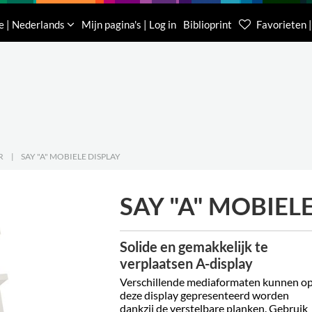
Downloads
Over ons
Contacteer ons
e | Nederlands
Mijn pagina's | Log in
Biblioprint
Favorieten |
Klantenservice België
Klantenservice Nede
(0)16 623 340
085 400 0453
R
|
SAY "A" MOBIELE DISPLAY
SAY "A" MOBIEL
Solide en gemakkelijk te
verplaatsen A-display
Verschillende mediaformaten kunnen o
deze display gepresenteerd worden
dankzij de verstelbare planken. Gebruik