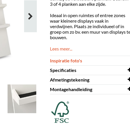
3 of 4 planken aan elke zijde.
Ideaal in open ruimtes of entree zones
waar kleinere displays vaak in
verdwijnen. Plaats ze individueel of in
groep om zo bv. een muur van displays t
bouwen.
Lees meer...
Inspiratie foto's
Specificaties
Afmetingstekening
Breedte
920 mm
Montagehandleiding
Diepte
Afmetingstekening
935 mm
Say "A"
Hoogte
Montagehandleiding
1509 mm
Say "A"
Kleur
wit
Materiaal
melamine op
MDF