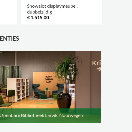
Showalot displaymeubel,
Emma po
dubbelzijdig
€ 1.515,00
€ 1.004,0
ENTIES
Openbare Bibliotheek Larvik, Noorwegen