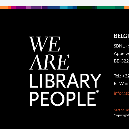
BELGI
SBNL - 
Appelw
BE-322
Tel.: +
BTW nr.
info@sb
part of L
Copyright