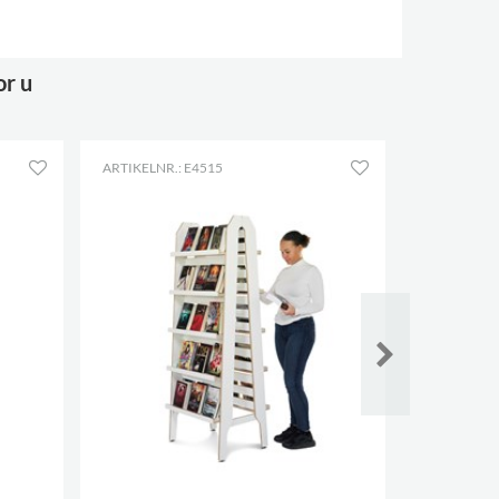
or u
ARTIKELNR.: E4515
ARTIKELNR.