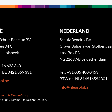
Ë
NEDERLAND
Schulz Benelux BV
Schulz Benelux BV
eg 94 C
Gravin Juliana van Stolbergla
1 Holsbeek
t.a.v. Box E3
NL-2263 AB Leidschendam
32 16 623 340
: BE 0421 869 331
Tel.: +31 085 400 0453
BTW nr.: NL814916594B01
nl.be
info@nleurobib.nl
ammhults Design Group
 © 2017 Lammhults Design Group AB