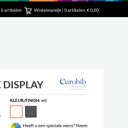
 0 artikelen
Winkelmandje |
0
artikelen: € 0,00
rland
E DISPLAY
KLEUR/FINISH:
wit
p
Heeft u een speciale wens? Neem