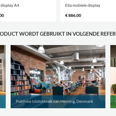
 display A4
Ella mobiele display
00
€ 886,00
OPTIES
.
RODUCT WORDT GEBRUIKT IN VOLGENDE REFER
Publieke bibliotheek van Herning, Denmark