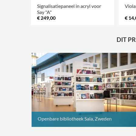
Signalisatiepaneel in acryl voor
Viola
Say "A"
€ 249,00
€ 14,
.
MEER 
DIT P
Openbare bibliotheek Sala, Zweden