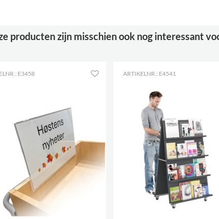
Zelf te monteren
ja
Prentenboeken
125-285
e producten zijn misschien ook nog interessant vo
Standaard boeken
120-180
Wielen
ja
ELNR.: E3458
ARTIKELNR.: E4541
Diameter
75 mm
Vergrendelbare
2
wielen
Rubberen mat
meegeleverd
Plankdiepte
91 mm
Planklengte
882 mm