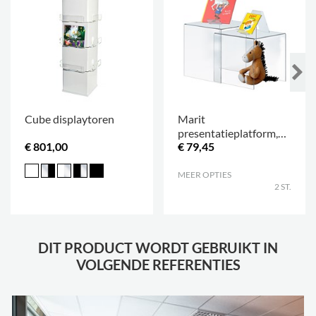
Cube displaytoren
Marit
presentatieplatform,
€ 801,00
€ 79,45
set
MEER OPTIES
.
2 ST.
DIT PRODUCT WORDT GEBRUIKT IN
VOLGENDE REFERENTIES