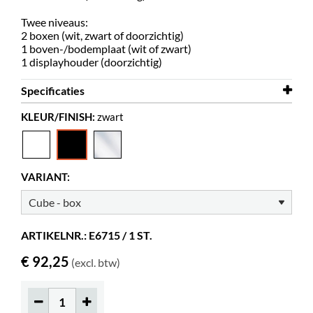
Twee niveaus:
2 boxen (wit, zwart of doorzichtig)
1 boven-/bodemplaat (wit of zwart)
1 displayhouder (doorzichtig)
Specificaties
KLEUR/FINISH:
zwart
Breedte
300 mm
Diepte
300 mm
Hoogte
300 mm
VARIANT:
Kleur
zwart
Materiaal
transparant acrylaat, PMMA
ARTIKELNR.: E6715 / 1 ST.
Zelf te monteren
ja
€ 92,25
(excl. btw)