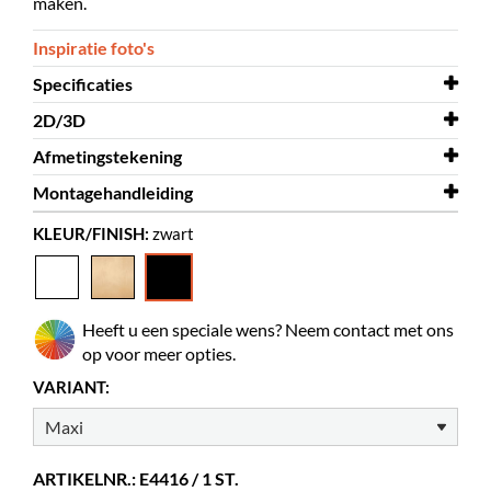
maken.
Inspiratie foto's
Specificaties
2D/3D
Breedte
522 mm
Afmetingstekening
Diepte
2D/3D
522 mm
Stockholm Maxi 3D.dwg
Montagehandleiding
Hoogte
Afmetingstekening
1800 mm
Stockholm Maxi
KLEUR/FINISH:
zwart
Kleur
Montagehandleiding
zwart
Stockholm Maxi
Materiaal
gelakte MDF, transparant acrylaat
Zelf te monteren
ja
Heeft u een speciale wens? Neem contact met ons
Kleur spec
RAL 9005
op voor meer opties.
DVD-doosjes
620
VARIANT:
Standaard boeken
200-300
Wielen
mogelijke optie
ARTIKELNR.: E4416 / 1 ST.