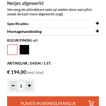
Netjes afgewerkt
Vervang de uittrekbare lade op wielen door een plint
zodat de kast mooi afgewerkt oogt.
Specificaties
Montagehandleiding
Breedte
898 mm
KLEUR/FINISH:
wit
Hoogte
Montagehandleiding
415 mm
Plint voor Showandstore
Kleur
wit
Materiaal
multiplex laminaat
ARTIKELNR.: E4504 / 1 ST.
€ 194,00
(excl. btw)
PLAATS IN WINKELMANDJE