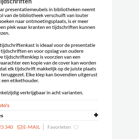
ijdschriften
ar presentatiemeubels in bibliotheken neemt
ol van de bibliotheek verschuift van louter
boeken naar ontmoetingsplaats, is er meer
een plek waar kranten en tijdschriften kunnen
zen.
ijdschriftenkast is ideaal voor de presentatie
 tijdschriften en voor opslag van oudere
 tijdschriftenklep is voorzien van een
waarachter een kopie van de cover kan worden
at elk tijdschrift makkelijk op de juiste plaats
teruggezet. Elke klep kan bovendien uitgerust
een etikethouder.
nkelzijdig verkrijgbaar in acht varianten.
oto's
es
23 340
E-MAIL
Favorieten
rd
ja
melamine beklede/gefineerde