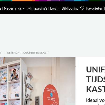
Downloads
Over ons
Contacteer ons
e | Nederlands
Mijn pagina's | Log in
Biblioprint
Favorieten |
Klantenservice België
Klantenservice Nede
(0)16 623 340
085 400 0453
R
|
UNIFACH TIJDSCHRIFTENKAST
UNI
TIJD
KAS
Ideaal v