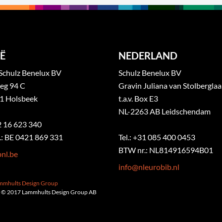
Ë
NEDERLAND
Schulz Benelux BV
Schulz Benelux BV
eg 94 C
Gravin Juliana van Stolbergla
1 Holsbeek
t.a.v. Box E3
NL-2263 AB Leidschendam
32 16 623 340
: BE 0421 869 331
Tel.: +31 085 400 0453
BTW nr.: NL814916594B01
nl.be
info@nleurobib.nl
ammhults Design Group
 © 2017 Lammhults Design Group AB