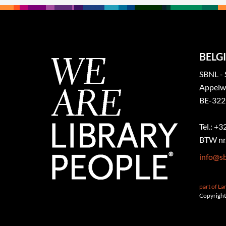
BELGI
SBNL - 
Appelw
BE-322
Tel.: +
BTW nr.
info@sb
part of L
Copyright