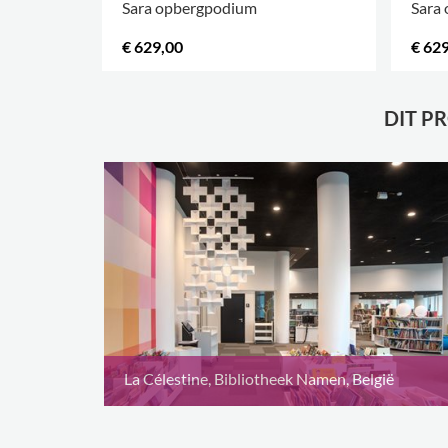
Sara opbergpodium
Sara
€ 629,00
€ 62
DIT P
La Célestine, Bibliotheek Namen, België