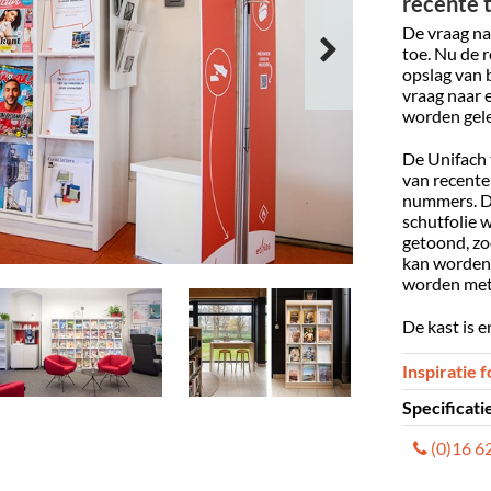
recente t
De vraag na
toe. Nu de r
opslag van 
vraag naar 
worden gele
De Unifach t
van recente
nummers. De
schutfolie 
getoond, zod
kan worden 
worden met 
De kast is e
Inspiratie f
Specificati
(0)16 6
Gemontee
Materiaal