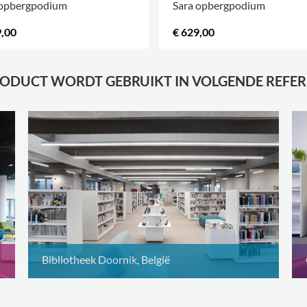
18
 opbergpodium
Sara opbergpodium
tijdschrift
x 6)
9,00
€ 629,00
16
tijdschrift
RODUCT WORDT GEBRUIKT IN VOLGENDE REFER
x 4)
20
tijdschrift
x 5)
Bibliotheek Doornik, België