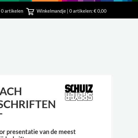
 0 artikelen
Winkelmandje |
0
artikelen: € 0,00
rland
FACH
SCHRIFTEN
T
oor presentatie van de meest