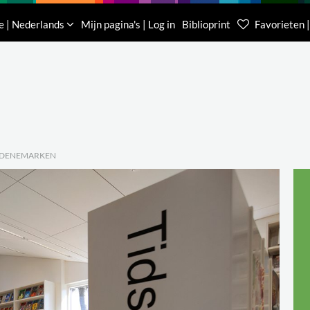
Downloads
Over ons
Contacteer ons
e | Nederlands
Mijn pagina's | Log in
Biblioprint
Favorieten |
Klantenservice België
Klantenservice Nede
(0)16 623 340
085 400 0453
, DENEMARKEN