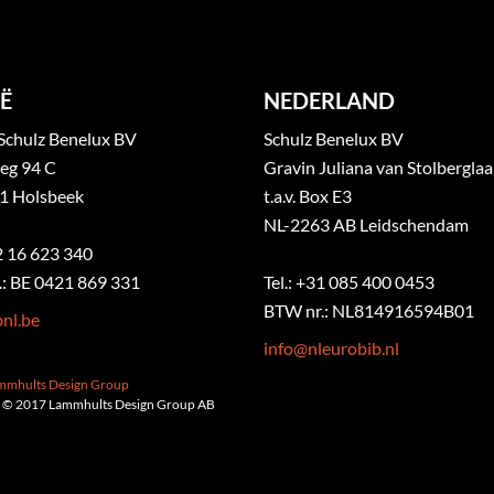
Ë
NEDERLAND
Schulz Benelux BV
Schulz Benelux BV
eg 94 C
Gravin Juliana van Stolbergla
1 Holsbeek
t.a.v. Box E3
NL-2263 AB Leidschendam
32 16 623 340
: BE 0421 869 331
Tel.: +31 085 400 0453
BTW nr.: NL814916594B01
nl.be
info@nleurobib.nl
ammhults Design Group
 © 2017 Lammhults Design Group AB