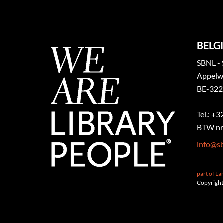
BELGI
SBNL - 
Appelw
BE-322
Tel.: +
BTW nr.
info@sb
part of L
Copyright