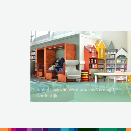
Bibliotheek van Wombourne, Verenigd
Koninkrijk