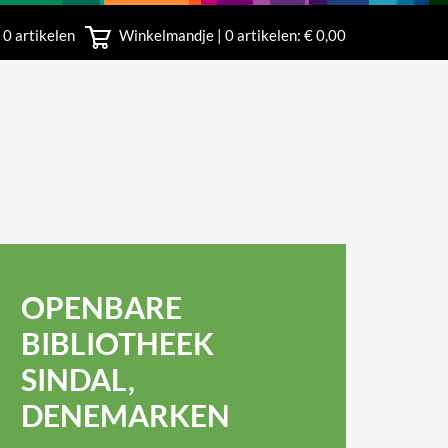
 0 artikelen
Winkelmandje |
0
artikelen: € 0,00
rland
OPENBARE
BIBLIOTHEEK
SINDAL,
DENEMARKEN