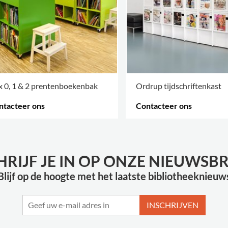
 0, 1 & 2 prentenboekenbak
Ordrup tijdschriftenkast
ntacteer ons
Contacteer ons
R OPTIES
.
MEER OPTIES
.
HRIJF JE IN OP ONZE NIEUWSBR
Blijf op de hoogte met het laatste bibliotheeknieuw
INSCHRIJVEN