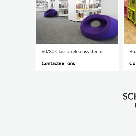
60/30 Classic rekkensysteem
Box
Contacteer ons
Co
MEER OPTIES
.
MEE
SC