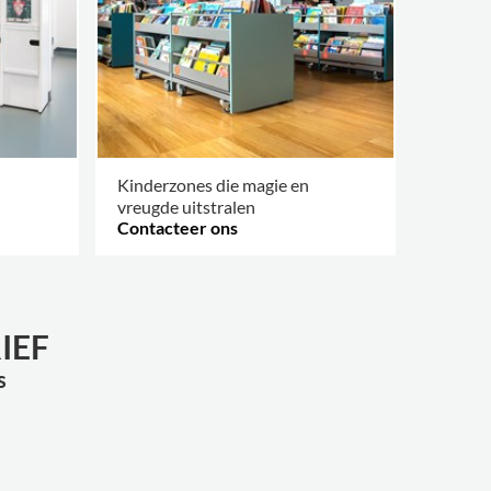
Kinderzones die magie en
vreugde uitstralen
Contacteer ons
MEER OPTIES
.
IEF
s