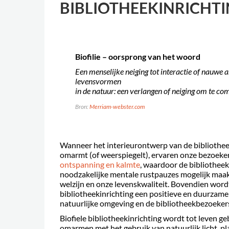
BIBLIOTHEEKINRICHTI
Biofilie – oorsprong van het woord
Een menselijke neiging tot interactie of nauwe 
levensvormen
in de natuur: een verlangen of neiging om te c
Bron:
Merriam-webster.com
Wanneer het interieurontwerp van de bibliothee
omarmt (of weerspiegelt), ervaren onze bezoeker
ontspanning en kalmte
, waardoor de bibliothee
noodzakelijke mentale rustpauzes mogelijk maakt
welzijn en onze levenskwaliteit. Bovendien wor
bibliotheekinrichting een positieve en duurzame
natuurlijke omgeving en de bibliotheekbezoeke
Biofiele bibliotheekinrichting wordt tot leven g
omarmen met het gebruik van natuurlijk licht, pl