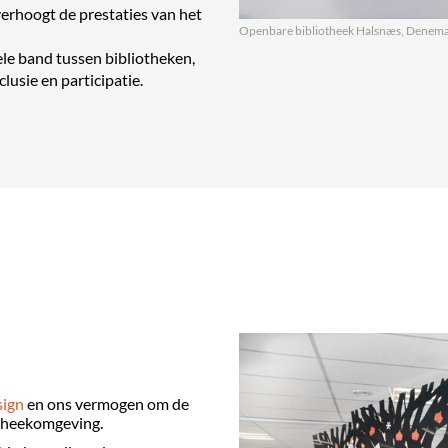
erhoogt de prestaties van het
Openbare bibliotheek Halsnæs, Denem
le band tussen bibliotheken,
lusie en participatie.
sign
en ons vermogen om de
otheekomgeving.