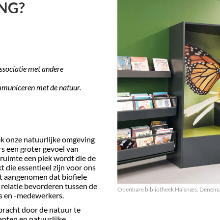
NG?
associatie met andere
ommuniceren met de natuur.
k onze natuurlijke omgeving
s een groter gevoel van
kruimte een plek wordt die de
 die essentieel zijn voor ons
dt aangenomen dat biofiele
 relatie bevorderen tussen de
Openbare bibliotheek Halsnæs, Denem
rs en -medewerkers.
ebracht door de natuur te
anten en natuurlijke