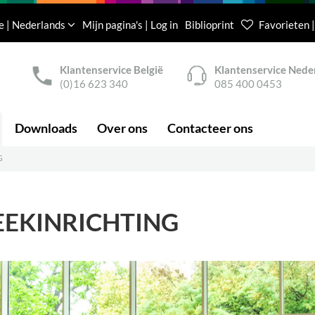
e | Nederlands
Mijn pagina's | Log in
Biblioprint
Favorieten |
Klantenservice België
Klantenservice Nede
(0)16 623 340
085 400 0453
Downloads
Over ons
Contacteer ons
G
HEEKINRICHTING