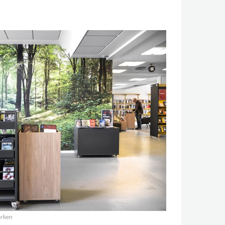
.
.
arken