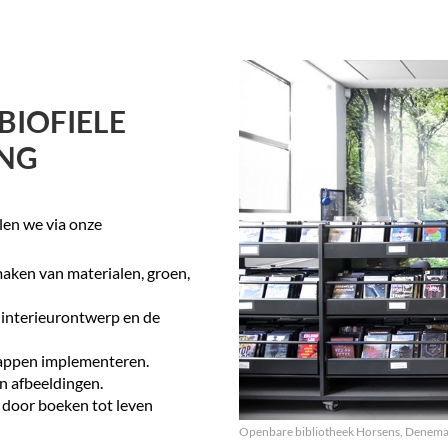
.
BIOFIELE
ING
llen we via onze
aken van materialen, groen,
t interieurontwerp en de
happen implementeren.
n afbeeldingen.
 door boeken tot leven
Openbare bibliotheek Horsens, Denem