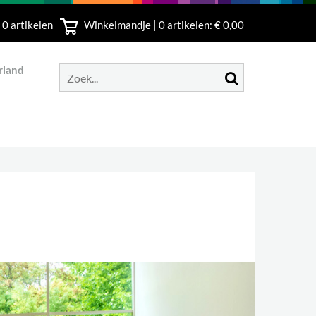
 0 artikelen
Winkelmandje |
0
artikelen: € 0,00
rland