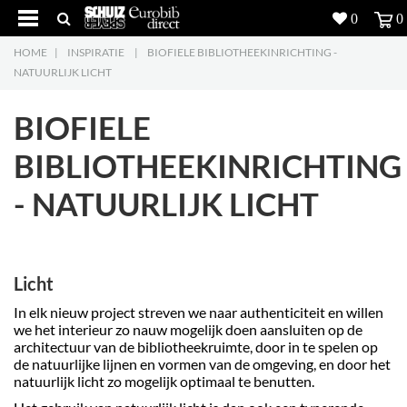
0
0
HOME
|
INSPIRATIE
|
BIOFIELE BIBLIOTHEEKINRICHTING -
Producten
5
NATUURLIJK LICHT
Projecten
BIOFIELE
Inspiratie
BIBLIOTHEEKINRICHTING
- NATUURLIJK LICHT
Downloads
Over ons
7
Licht
Contacteer ons
5
In elk nieuw project streven we naar authenticiteit en willen
we het interieur zo nauw mogelijk doen aansluiten op de
architectuur van de bibliotheekruimte, door in te spelen op
de natuurlijke lijnen en vormen van de omgeving, en door het
natuurlijk licht zo mogelijk optimaal te benutten.