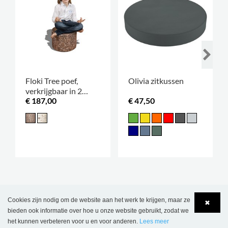
Floki Tree poef,
Olivia zitkussen
verkrijgbaar in 2
€ 187,00
€ 47,50
hoogtes
SCHRIJF JE IN OP ONZE
Cookies zijn nodig om de website aan het werk te krijgen, maar ze
✖
bieden ook informatie over hoe u onze website gebruikt, zodat we
NIEUWSBRIEF
het kunnen verbeteren voor u en voor anderen.
Lees meer