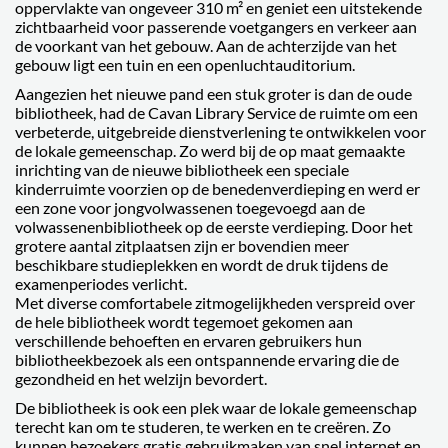
oppervlakte van ongeveer 310 m² en geniet een uitstekende
zichtbaarheid voor passerende voetgangers en verkeer aan
de voorkant van het gebouw. Aan de achterzijde van het
gebouw ligt een tuin en een openluchtauditorium.
Aangezien het nieuwe pand een stuk groter is dan de oude
bibliotheek, had de Cavan Library Service de ruimte om een
verbeterde, uitgebreide dienstverlening te ontwikkelen voor
de lokale gemeenschap. Zo werd bij de op maat gemaakte
inrichting van de nieuwe bibliotheek een speciale
kinderruimte voorzien op de benedenverdieping en werd er
een zone voor jongvolwassenen toegevoegd aan de
volwassenenbibliotheek op de eerste verdieping. Door het
grotere aantal zitplaatsen zijn er bovendien meer
beschikbare studieplekken en wordt de druk tijdens de
examenperiodes verlicht.
Met diverse comfortabele zitmogelijkheden verspreid over
de hele bibliotheek wordt tegemoet gekomen aan
verschillende behoeften en ervaren gebruikers hun
bibliotheekbezoek als een ontspannende ervaring die de
gezondheid en het welzijn bevordert.
De bibliotheek is ook een plek waar de lokale gemeenschap
terecht kan om te studeren, te werken en te creëren. Zo
kunnen bezoekers gratis gebruikmaken van snel internet en