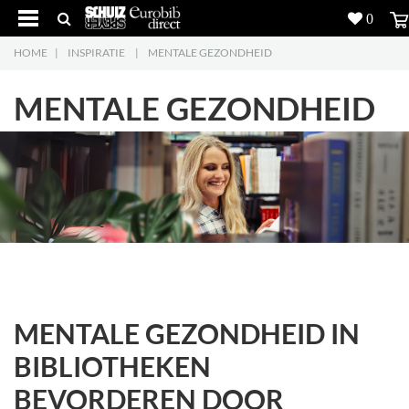
0
HOME
|
INSPIRATIE
|
MENTALE GEZONDHEID
Producten
5
MENTALE GEZONDHEID
Projecten
Inspiratie
Downloads
Over ons
7
Contacteer ons
5
MENTALE GEZONDHEID IN
BIBLIOTHEKEN
BEVORDEREN DOOR