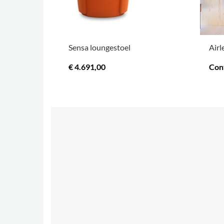
Sensa loungestoel
Airl
€ 4.691,00
Con
.
MEER