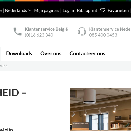
e | Nederlands
Mijn pagina's | Log in
Biblioprint
Favorieten |
Klantenservice België
Klantenservice Nede
(0)16 623 340
085 400 0453
Downloads
Over ons
Contacteer ons
ONES
EID –
elzijn