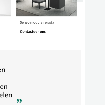
Senso modulaire sofa
HabiCave l
Contacteer ons
€ 3.513,00
MEER OPTIES
.
MEER OPTIES
.