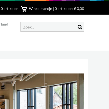
 0 artikelen
Winkelmandje |
0
artikelen: € 0,00
rland