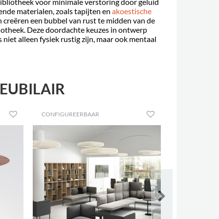
ibliotheek voor minimale verstoring door geluid
nde materialen, zoals tapijten en
akoestische
en creëren een bubbel van rust te midden van de
bliotheek. Deze doordachte keuzes in ontwerp
s niet alleen fysiek rustig zijn, maar ook mentaal
EUBILAIR
CONFIGUREERBAAR
ARTIKELNR.: 