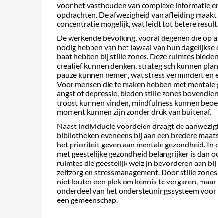
voor het vasthouden van complexe informatie e
opdrachten. De afwezigheid van afleiding maakt
concentratie mogelijk, wat leidt tot betere result
De werkende bevolking, vooral degenen die op a
nodig hebben van het lawaai van hun dagelijkse
baat hebben bij stille zones. Deze ruimtes biede
creatief kunnen denken, strategisch kunnen pl
pauze kunnen nemen, wat stress vermindert en 
Voor mensen die te maken hebben met mentale 
angst of depressie, bieden stille zones bovendie
troost kunnen vinden, mindfulness kunnen beoe
moment kunnen zijn zonder druk van buitenaf.
Naast individuele voordelen draagt de aanwezighe
bibliotheken eveneens bij aan een bredere maats
het prioriteit geven aan mentale gezondheid. In
met geestelijke gezondheid belangrijker is dan oo
ruimtes die geestelijk welzijn bevorderen aan bi
zelfzorg en stressmanagement. Door stille zones 
niet louter een plek om kennis te vergaren, maar
onderdeel van het ondersteuningssysteem voor
een gemeenschap.