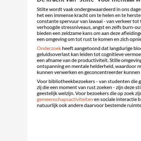
Stilte wordt vaak ondergewaardeerd in ons dagel
het een immense kracht om te helen en te herstel
constante spervuur van lawaai - van verkeer tot 
verhoogde stressniveaus, angst en zelfs burn-out.
bieden een zeldzame kans om aan deze afleiding
een omgeving om tot rust te komen en zich opni
Onderzoek
heeft aangetoond dat langdurige bloo
geluidsoverlast kan leiden tot cognitieve vermoe
een afname van de productiviteit. Stille omgev
ontspanning en mentale helderheid, waardoor m
kunnen verwerken en geconcentreerder kunnen
Voor bibliotheekbezoekers - van studenten die g
zij die een moment van rust zoeken - zijn deze sti
geestelijk welzijn. Voor bezoekers die op zoek zij
gemeenschapsactiviteiten
en sociale interactie 
natuurlijk ook andere daarvoor bestemde ruimte