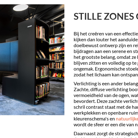
STILLE ZONE
Bij het creëren van een effecti
kijken dan louter het aanduide
doelbewust ontwerp zijn en re
bijdragen aan een serene en st
het grootste belang, omdat z
blijven zitten en volledig op t
ongemak. Ergonomische stoelen
zodat het lichaam kan ontspann
Verlichting is een ander belang
Zachte, diffuse verlichting boo
vermoeidheid van de ogen, wa
bevordert. Deze zachte verlich
schril contrast staat met de h
werkplekken en openbare ruim
kleurenschema's en
natuurlijk
wordt de sfeer er een die van na
Daarnaast zorgt de strategische