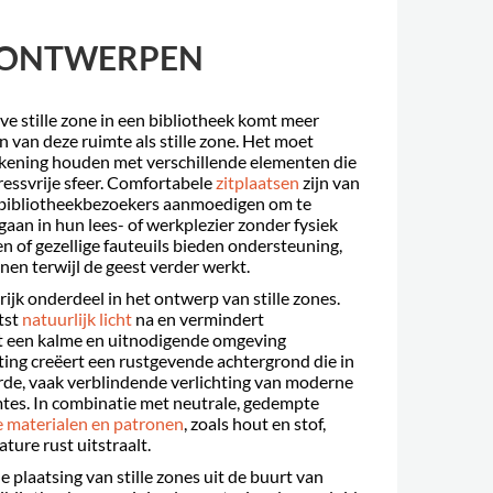
S ONTWERPEN
eve stille zone in een bibliotheek komt meer
n van deze ruimte als stille zone. Het moet
kening houden met verschillende elementen die
ressvrije sfeer. Comfortabele
zitplaatsen
zijn van
e bibliotheekbezoekers aanmoedigen om te
e gaan in hun lees- of werkplezier zonder fysiek
 of gezellige fauteuils bieden ondersteuning,
en terwijl de geest verder werkt.
rijk onderdeel in het ontwerp van stille zones.
tst
natuurlijk licht
na en vermindert
t een kalme en uitnodigende omgeving
ting creëert een rustgevende achtergrond die in
arde, vaak verblindende verlichting van moderne
tes. In combinatie met neutrale, gedempte
e materialen en patronen
, zoals hout en stof,
ture rust uitstraalt.
 plaatsing van stille zones uit de buurt van