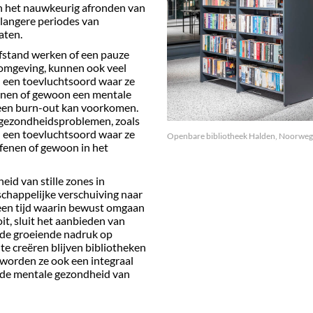
n het nauwkeurig afronden van
 langere periodes van
aten.
fstand werken of een pauze
 omgeving, kunnen ook veel
n een toevluchtsoord waar ze
annen of gewoon een mentale
een burn-out kan voorkomen.
gezondheidsproblemen, zoals
n een toevluchtsoord waar ze
Openbare bibliotheek Halden, Noorwe
fenen of gewoon in het
id van stille zones in
chappelijke verschuiving naar
 een tijd waarin bewust omgaan
it, sluit het aanbieden van
j de groeiende nadruk op
te creëren blijven bibliotheken
 worden ze ook een integraal
 de mentale gezondheid van