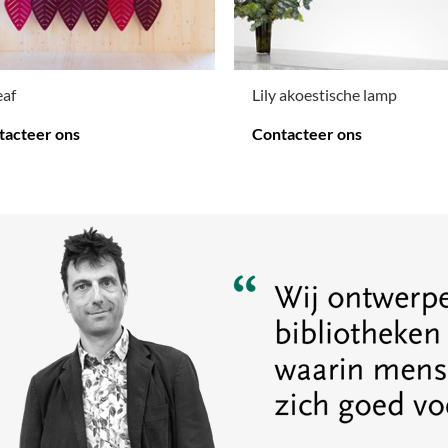
eaf
Lily akoestische lamp
tacteer ons
Contacteer ons
 OPTIES
.
MEER OPTIES
.