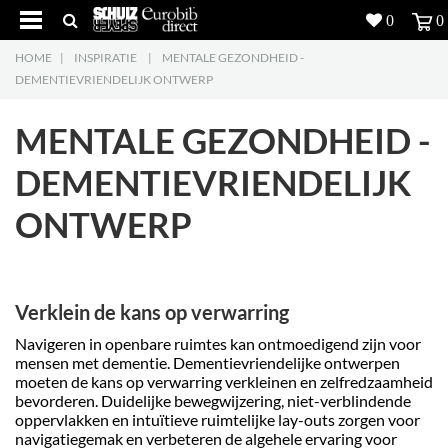
0
0
HOME
|
INSPIRATIE
|
MENTALE GEZONDHEID -
Producten
5
DEMENTIEVRIENDELIJK ONTWERP
Projecten
MENTALE GEZONDHEID -
Inspiratie
DEMENTIEVRIENDELIJK
ONTWERP
Downloads
Over ons
7
Verklein de kans op verwarring
Contacteer ons
5
Navigeren in openbare ruimtes kan ontmoedigend zijn voor
mensen met dementie. Dementievriendelijke ontwerpen
moeten de kans op verwarring verkleinen en zelfredzaamheid
bevorderen. Duidelijke bewegwijzering, niet-verblindende
oppervlakken en intuïtieve ruimtelijke lay-outs zorgen voor
navigatiegemak en verbeteren de algehele ervaring voor