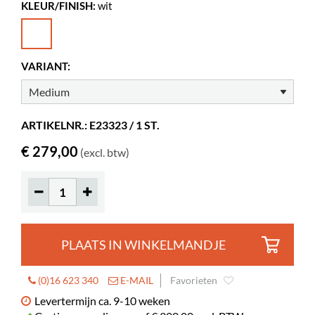
KLEUR/FINISH:
wit
Breedte
750 mm
Diepte
750 mm
Hoogte
500 mm
VARIANT:
Kleur
wit
Materiaal
glasvezel versterkt plastic, MDF met
kunststof oppervlak
ARTIKELNR.: E23323 / 1 ST.
€ 279,00
(excl. btw)
PLAATS IN WINKELMANDJE
(0)16 623 340
E-MAIL
Favorieten
Levertermijn ca. 9-10 weken