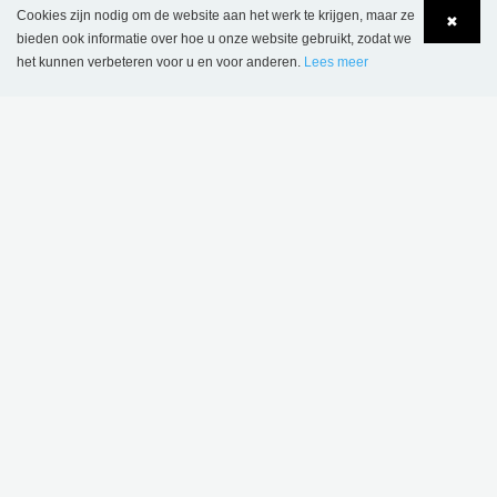
Cookies zijn nodig om de website aan het werk te krijgen, maar ze
✖
bieden ook informatie over hoe u onze website gebruikt, zodat we
het kunnen verbeteren voor u en voor anderen.
Lees meer
La Célestine, Bibliotheek Namen, België
Language
Login