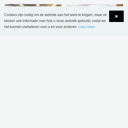
Cookies zijn nodig om de website aan het werk te krijgen, maar ze
✖
bieden ook informatie over hoe u onze website gebruikt, zodat we
Openbare Bibliothek
International School
het kunnen verbeteren voor u en voor anderen.
Lees meer
Aabenraa,
van Billund,
Language
Login
Denemarken
Denemarken