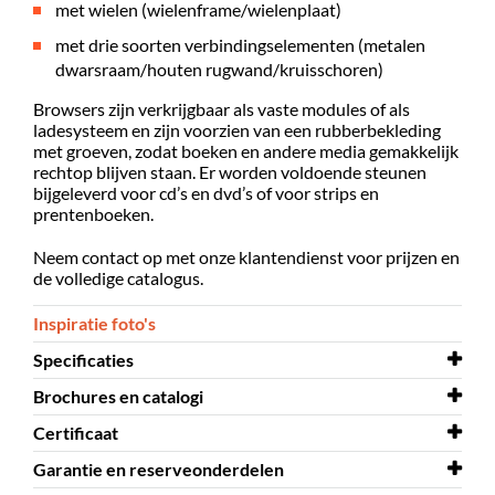
met wielen (wielenframe/wielenplaat)
met drie soorten verbindingselementen (metalen
dwarsraam/houten rugwand/kruisschoren)
Browsers zijn verkrijgbaar als vaste modules of als
ladesysteem en zijn voorzien van een rubberbekleding
met groeven, zodat boeken en andere media gemakkelijk
rechtop blijven staan. Er worden voldoende steunen
bijgeleverd voor cd’s en dvd’s of voor strips en
prentenboeken.
Neem contact op met onze klantendienst voor prijzen en
de volledige catalogus.
Inspiratie foto's
Specificaties
Brochures en catalogi
Zelf te
ja
monteren
Certificaat
Brochures en catalogi
Lingo
Materiaal
gelakte MDF, gefineerde spaanplaat,
Garantie en reserveonderdelen
Certificaat
EU Ecolabel - Lingo rekkensysteem
melamine beklede spaanplaat