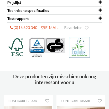
Prijslijst
Garantie en
Lingo
reserveonderdelen
rekkensysteem
Technische specificaties
Prijslijst
Lingo rekken - EUR
Test rapport
Technische specificaties
Lingo rekken
(0)16 623 340
E-MAIL
Favorieten
Test rapport
EU Ecolabel - test criteria
Deze producten zijn misschien ook nog
interessant voor u
CONFIGUREERBAAR
CONFIGUREERBAAR