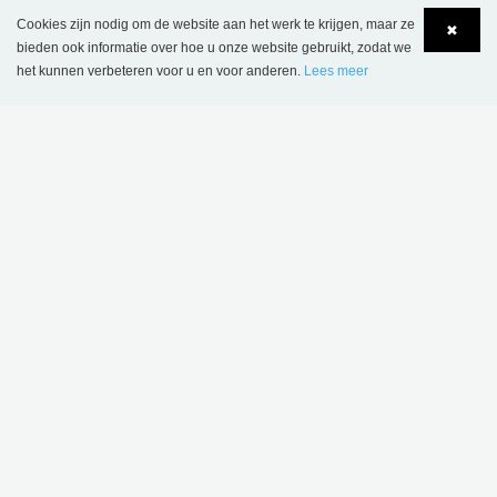
Cookies zijn nodig om de website aan het werk te krijgen, maar ze
✖
bieden ook informatie over hoe u onze website gebruikt, zodat we
het kunnen verbeteren voor u en voor anderen.
Lees meer
Language
Login
BELGIË
SBNL - Schulz Benelux BV
Appelweg 94 C
BE-3221 Holsbeek