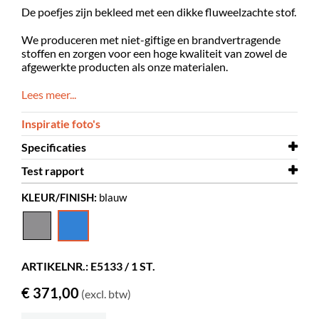
De poefjes zijn bekleed met een dikke fluweelzachte stof.
We produceren met niet-giftige en brandvertragende
stoffen en zorgen voor een hoge kwaliteit van zowel de
afgewerkte producten als onze materialen.
Lees meer...
Inspiratie foto's
Specificaties
Test rapport
Hoogte
470 mm
KLEUR/FINISH:
blauw
Diameter
Test rapport
800 mm
Brandtest
Kleur
blauw
Materiaal
polyester, meubilair schuim
ARTIKELNR.: E5133 / 1 ST.
Overige
Martindale 100000
€ 371,00
(excl. btw)