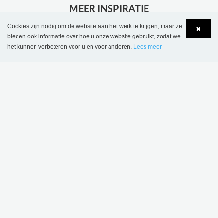
MEER INSPIRATIE
Cookies zijn nodig om de website aan het werk te krijgen, maar ze
✖
bieden ook informatie over hoe u onze website gebruikt, zodat we
het kunnen verbeteren voor u en voor anderen.
Lees meer
Language
Login
Bibliotheek van Wombourne, Verenigd Koninkrijk