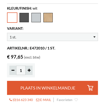
spaanplaat
KLEUR/FINISH:
wit
Zelf te monteren
ja
Wielen
ja
Diameter
50 mm
VARIANT:
Vergrendelbare wielen
2
Maakt het meubel
70 mm
hoger
ARTIKELNR.: E472010 / 1 ST.
€ 97,65
(excl. btw)
PLAATS IN WINKELMANDJE
(0)16 623 340
E-MAIL
Favorieten