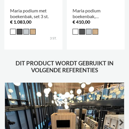
Maria podium met
Maria podium
boekenbak, set 3 st.
boekenbak,
€ 1.083,00
€ 410,00
verkrijgbaar in 3
hoogtes
3 ST.
DIT PRODUCT WORDT GEBRUIKT IN
VOLGENDE REFERENTIES