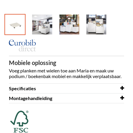
Mobiele oplossing
Voeg planken met wielen toe aan Maria en maak uw
podium / boekenbak mobiel en makkelijk verplaatsbaar.
Specificaties
Montagehandleiding
Breedte
500 mm
Diepte
Montagehandleiding
500 mm
Plank met wielen voor Maria
Kleur
wit
Materiaal
melamine beklede