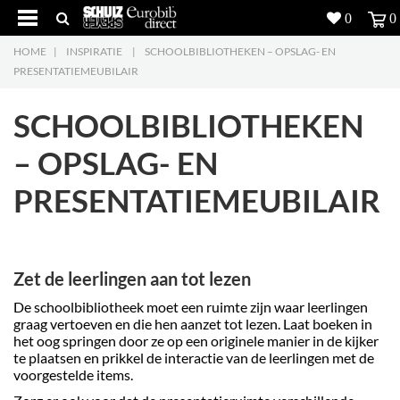
0
0
HOME
|
INSPIRATIE
|
SCHOOLBIBLIOTHEKEN – OPSLAG- EN
Producten
5
PRESENTATIEMEUBILAIR
Projecten
SCHOOLBIBLIOTHEKEN
Inspiratie
– OPSLAG- EN
PRESENTATIEMEUBILAIR
Downloads
Over ons
7
Zet de leerlingen aan tot lezen
Contacteer ons
5
De schoolbibliotheek moet een ruimte zijn waar leerlingen
graag vertoeven en die hen aanzet tot lezen. Laat boeken in
het oog springen door ze op een originele manier in de kijker
te plaatsen en prikkel de interactie van de leerlingen met de
voorgestelde items.