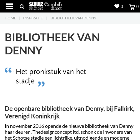
0
0
HOME
|
INSPIRATIE
|
BIBLIOTHEEK VAN DENNY
Producten
5
BIBLIOTHEEK VAN
Projecten
DENNY
Inspiratie
Downloads
Over ons
7
Contacteer ons
5
De openbare bibliotheek van Denny, bij Falkirk,
Verenigd Koninkrijk
In november 2016 opende de nieuwe bibliotheek van Denny
haar deuren. Thedesignconcept ltd. schonk de inwoners van
het Schotse stadje een lichtrijke, uitnodigende en moderne