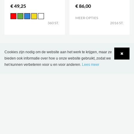
€ 49,25
€ 86,00
MEER OPTIES
.
360 ST.
2016 ST.
Cookies zijn nodig om de website aan het werk te krijgen, maar ze
✖
bieden ook informatie over hoe u onze website gebruikt, zodat we
het kunnen verbeteren voor u en voor anderen.
Lees meer
Language
Login