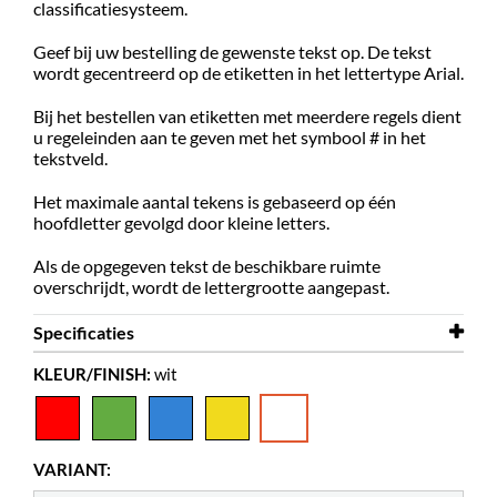
classificatiesysteem.
Geef bij uw bestelling de gewenste tekst op. De tekst
wordt gecentreerd op de etiketten in het lettertype Arial.
Bij het bestellen van etiketten met meerdere regels dient
u regeleinden aan te geven met het symbool # in het
tekstveld.
Het maximale aantal tekens is gebaseerd op één
hoofdletter gevolgd door kleine letters.
Als de opgegeven tekst de beschikbare ruimte
overschrijdt, wordt de lettergrootte aangepast.
Specificaties
KLEUR/FINISH:
wit
Breedte
15 mm
Hoogte
10 mm
Kleur
wit
VARIANT:
Materiaal
papier